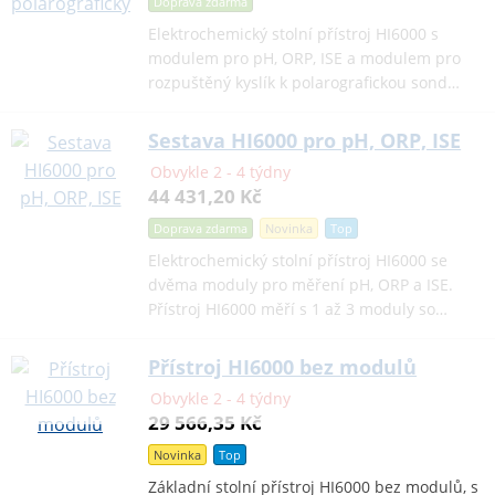
Doprava zdarma
Elektrochemický stolní přístroj HI6000 s
modulem pro pH, ORP, ISE a modulem pro
rozpuštěný kyslík k polarografickou sond…
Sestava HI6000 pro pH, ORP, ISE
Obvykle 2 - 4 týdny
44 431,20 Kč
Doprava zdarma
Novinka
Top
Elektrochemický stolní přístroj HI6000 se
dvěma moduly pro měření pH, ORP a ISE.
Přístroj HI6000 měří s 1 až 3 moduly so…
Přístroj HI6000 bez modulů
Obvykle 2 - 4 týdny
29 566,35 Kč
Novinka
Top
Základní stolní přístroj HI6000 bez modulů, s