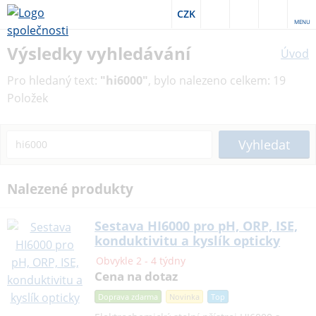
CZK
MENU
Výsledky vyhledávání
Úvod
Pro hledaný text:
"hi6000"
, bylo nalezeno celkem: 19
Položek
Vyhledat
Nalezené produkty
Sestava HI6000 pro pH, ORP, ISE,
konduktivitu a kyslík opticky
Obvykle 2 - 4 týdny
Cena na dotaz
Doprava zdarma
Novinka
Top