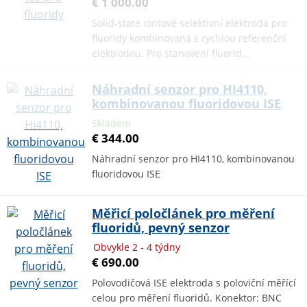
€ 1 000.00
Solid-state iontově selektivní elektroda pro
fluoridy kombinovaná s rychlou referenční
elektrodou. Pro stanovení fluorid…
Náhradní senzor pro HI4110,
kombinovanou fluoridovou ISE
Skladem
€ 344.00
Náhradní senzor pro HI4110, kombinovanou
fluoridovou ISE
Měřicí poločlánek pro měření
fluoridů, pevný senzor
Obvykle 2 - 4 týdny
€ 690.00
Polovodičová ISE elektroda s poloviční měřící
celou pro měření fluoridů. Konektor: BNC