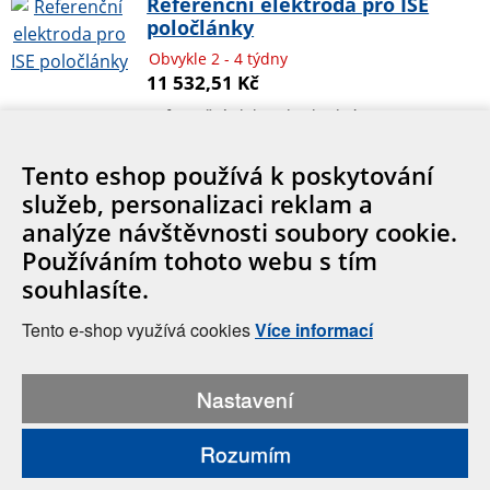
Referenční elektroda pro ISE
poločlánky
Obvykle 2 - 4 týdny
11 532,51 Kč
Referenční elektroda vhodná pro pH a ISE
měření s měřícími elektrodami, včetně
titrací. Konstrukce: Ag/AgCl v gelovém el…
Tento eshop používá k poskytování
služeb, personalizaci reklam a
analýze návštěvnosti soubory cookie.
Cookies
Používáním tohoto webu s tím
souhlasíte.
Tento e-shop využívá cookies
Více informací
© 2026, Hanna Instruments Czech s.r.o., Mezi Vodami 1903/17a,
Nastavení
Praha 4
IČ: 27202330, e-mail: info@hanna-instruments.cz
Rozumím
Zobrazit klasickou verzi