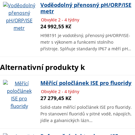
Voděodolný přenosný pH/ORP/ISE
metr
Obvykle 2 - 4 týdny
24 992,55 Kč
HI98191 je vodotěsný, přenosný pH/ORP/ISE-
metr s výkonem a funkcemi stolního
přístroje. Splňuje standardy IP67 a měří pH…
Alternativní produkty k
Měřící poločlánek ISE pro fluoridy
Obvykle 2 - 4 týdny
27 279,45 Kč
Solid-state měřící poločlánek ISE pro fluoridy.
Pro stanovení fluoridů v pitné vodě, nápojích,
jídle a galvanických lázn…