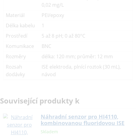
0,02 mg/L
Materiál
PEI/epoxy
Délka kabelu
1
Prostředí
5 až 8 pH; 0 až 80°C
Komunikace
BNC
Rozměry
délka: 120 mm; průměr: 12 mm
Rozsah
ISE elektroda, plnící roztok (30 mL),
dodávky
návod
Související produkty k
Náhradní senzor pro HI4110,
kombinovanou fluoridovou ISE
Skladem