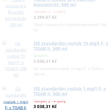
koncentrát; 500 ml
Obvykle 2 - 4 týdny
3 299,67 Kč
TISAB II (pouze pro fluoridy) koncentrát; 500
ml
ISE standardní roztok 10 mg/l F- s
TISAB II, 500 ml
Skladem
3 038,31 Kč
ISE standardní roztok 10 mg/l F- s TISAB II,
500 ml
ISE standardní roztok 1 mg/l F- s
TISAB II, 500 ml
Obvykle 2 - 4 týdny
3 038,31 Kč