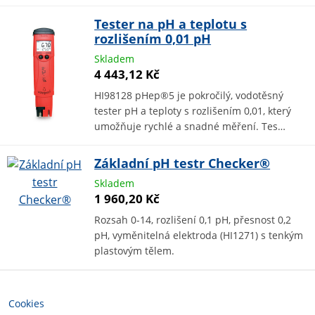
Tester na pH a teplotu s
rozlišením 0,01 pH
Skladem
4 443,12 Kč
HI98128 pHep®5 je pokročilý, vodotěsný
tester pH a teploty s rozlišením 0,01, který
umožňuje rychlé a snadné měření. Tes…
Základní pH testr Checker®
Skladem
1 960,20 Kč
Rozsah 0-14, rozlišení 0,1 pH, přesnost 0,2
pH, vyměnitelná elektroda (HI1271) s tenkým
plastovým tělem.
Cookies