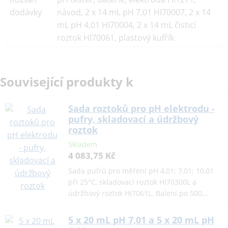
dodávky
návod, 2 x 14 mL pH 7,01 HI70007, 2 x 14
mL pH 4,01 HI70004, 2 x 14 mL čisticí
roztok HI70061, plastový kufřík
Související produkty k
Sada roztoků pro pH elektrodu -
pufry, skladovací a údržbový
roztok
Skladem
4 083,75 Kč
Sada pufrů pro měření pH 4,01; 7,01; 10,01
při 25°C, skladovací roztok HI70300L a
údržbový roztok HI7061L. Balení po 500…
5 x 20 mL pH 7,01 a 5 x 20 mL pH