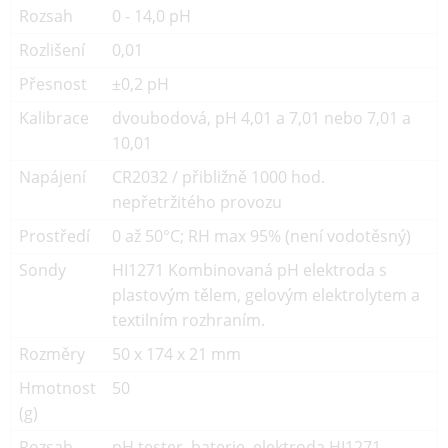
Rozsah
0 - 14,0 pH
Rozlišení
0,01
Přesnost
±0,2 pH
Kalibrace
dvoubodová, pH 4,01 a 7,01 nebo 7,01 a
10,01
Napájení
CR2032 / přibližně 1000 hod.
nepřetržitého provozu
Prostředí
0 až 50°C; RH max 95% (není vodotěsný)
Sondy
HI1271 Kombinovaná pH elektroda s
plastovým tělem, gelovým elektrolytem a
textilním rozhraním.
Rozměry
50 x 174 x 21 mm
Hmotnost
50
(g)
Rozsah
pH tester, baterie, elektroda HI1271,