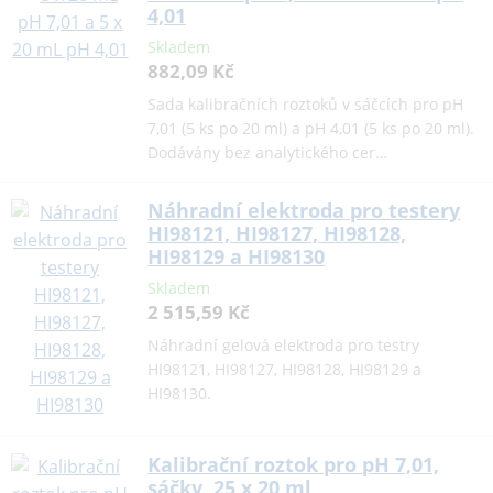
4,01
Skladem
882,09 Kč
Sada kalibračních roztoků v sáčcích pro pH
7,01 (5 ks po 20 ml) a pH 4,01 (5 ks po 20 ml).
Dodávány bez analytického cer…
Náhradní elektroda pro testery
HI98121, HI98127, HI98128,
HI98129 a HI98130
Skladem
2 515,59 Kč
Náhradní gelová elektroda pro testry
HI98121, HI98127, HI98128, HI98129 a
HI98130.
Kalibrační roztok pro pH 7,01,
sáčky, 25 x 20 ml