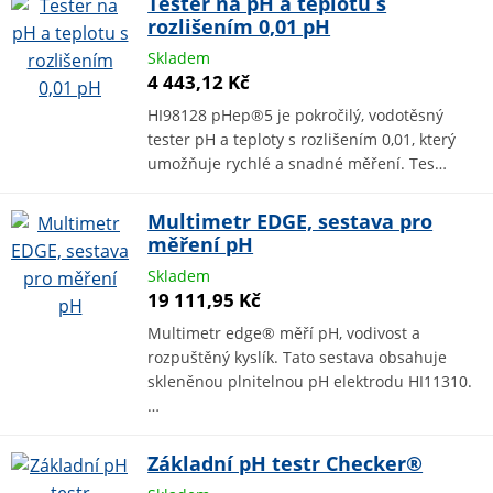
Tester na pH a teplotu s
rozlišením 0,01 pH
Skladem
4 443,12 Kč
HI98128 pHep®5 je pokročilý, vodotěsný
tester pH a teploty s rozlišením 0,01, který
umožňuje rychlé a snadné měření. Tes…
Multimetr EDGE, sestava pro
měření pH
Skladem
19 111,95 Kč
Multimetr edge® měří pH, vodivost a
rozpuštěný kyslík. Tato sestava obsahuje
skleněnou plnitelnou pH elektrodu HI11310.
…
Základní pH testr Checker®