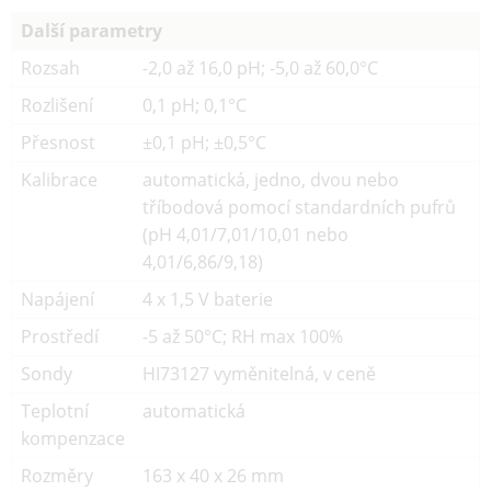
Další parametry
Rozsah
-2,0 až 16,0 pH; -5,0 až 60,0°C
Rozlišení
0,1 pH; 0,1°C
Přesnost
±0,1 pH; ±0,5°C
Kalibrace
automatická, jedno, dvou nebo
tříbodová pomocí standardních pufrů
(pH 4,01/7,01/10,01 nebo
4,01/6,86/9,18)
Napájení
4 x 1,5 V baterie
Prostředí
-5 až 50°C; RH max 100%
Sondy
HI73127 vyměnitelná, v ceně
Teplotní
automatická
kompenzace
Rozměry
163 x 40 x 26 mm