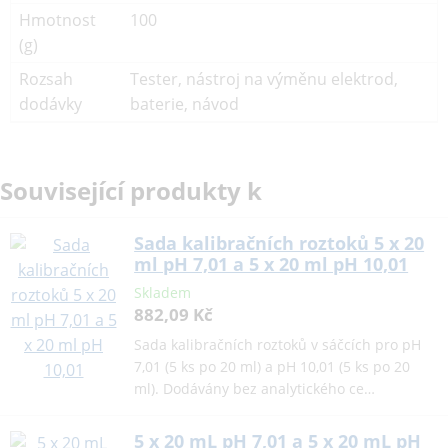
Hmotnost
100
(g)
Rozsah
Tester, nástroj na výměnu elektrod,
dodávky
baterie, návod
Související produkty k
Sada kalibračních roztoků 5 x 20
ml pH 7,01 a 5 x 20 ml pH 10,01
Skladem
882,09 Kč
Sada kalibračních roztoků v sáčcích pro pH
7,01 (5 ks po 20 ml) a pH 10,01 (5 ks po 20
ml). Dodávány bez analytického ce…
5 x 20 mL pH 7,01 a 5 x 20 mL pH