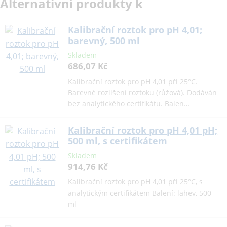
Alternativní produkty k
Kalibrační roztok pro pH 4,01;
barevný, 500 ml
Skladem
686,07 Kč
Kalibrační roztok pro pH 4,01 při 25°C.
Barevné rozlišení roztoku (růžová). Dodáván
bez analytického certifikátu. Balen…
Kalibrační roztok pro pH 4,01 pH;
500 ml, s certifikátem
Skladem
914,76 Kč
Kalibrační roztok pro pH 4,01 při 25°C, s
analytickým certifikátem Balení: lahev, 500
ml