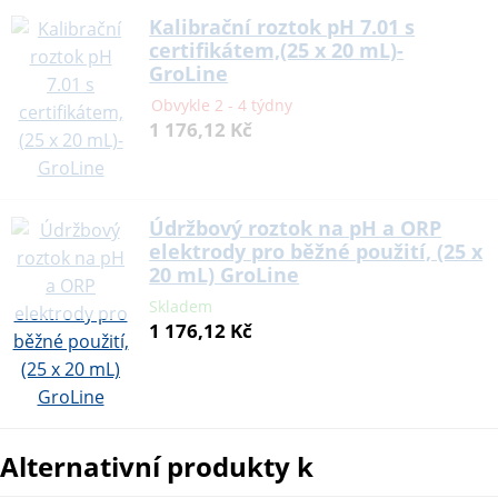
Kalibrační roztok pH 7.01 s
certifikátem,(25 x 20 mL)-
GroLine
Obvykle 2 - 4 týdny
1 176,12 Kč
Údržbový roztok na pH a ORP
elektrody pro běžné použití, (25 x
20 mL) GroLine
Skladem
1 176,12 Kč
Alternativní produkty k