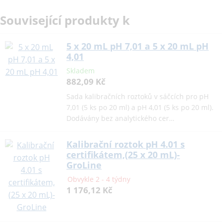
Související produkty k
5 x 20 mL pH 7,01 a 5 x 20 mL pH
4,01
Skladem
882,09 Kč
Sada kalibračních roztoků v sáčcích pro pH
7,01 (5 ks po 20 ml) a pH 4,01 (5 ks po 20 ml).
Dodávány bez analytického cer…
Kalibrační roztok pH 4.01 s
certifikátem,(25 x 20 mL)-
GroLine
Obvykle 2 - 4 týdny
1 176,12 Kč