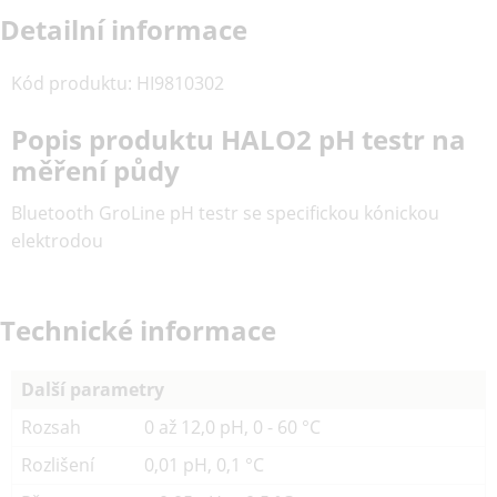
Detailní informace
Kód produktu
:
HI9810302
Popis produktu HALO2 pH testr na
měření půdy
Bluetooth GroLine pH testr se specifickou kónickou
elektrodou
Technické informace
Další parametry
Rozsah
0 až 12,0 pH, 0 - 60 °C
Rozlišení
0,01 pH, 0,1 °C