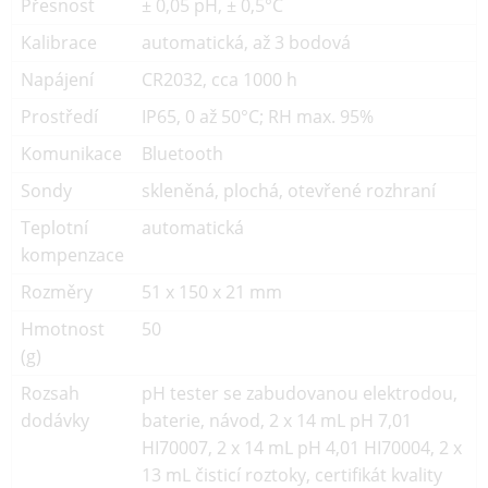
Přesnost
± 0,05 pH, ± 0,5°C
Kalibrace
automatická, až 3 bodová
Napájení
CR2032, cca 1000 h
Prostředí
IP65, 0 až 50°C; RH max. 95%
Komunikace
Bluetooth
Sondy
skleněná, plochá, otevřené rozhraní
Teplotní
automatická
kompenzace
Rozměry
51 x 150 x 21 mm
Hmotnost
50
(g)
Rozsah
pH tester se zabudovanou elektrodou,
dodávky
baterie, návod, 2 x 14 mL pH 7,01
HI70007, 2 x 14 mL pH 4,01 HI70004, 2 x
13 mL čisticí roztoky, certifikát kvality