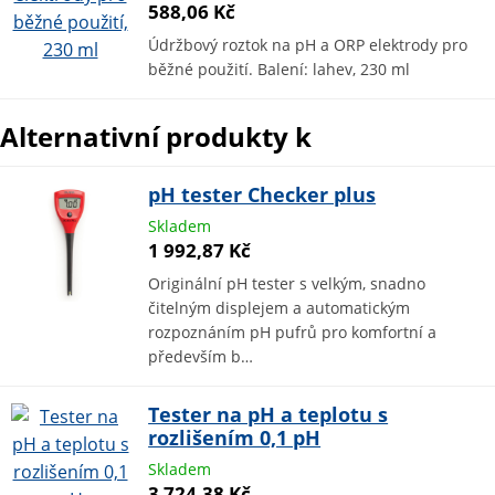
588,06 Kč
Údržbový roztok na pH a ORP elektrody pro
běžné použití. Balení: lahev, 230 ml
Alternativní produkty k
pH tester Checker plus
Skladem
1 992,87 Kč
Originální pH tester s velkým, snadno
čitelným displejem a automatickým
rozpoznáním pH pufrů pro komfortní a
především b…
Tester na pH a teplotu s
rozlišením 0,1 pH
Skladem
3 724,38 Kč