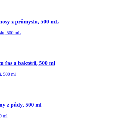
nosy z průmyslu, 500 mL
 řas a baktérii, 500 ml
ny z půdy, 500 ml