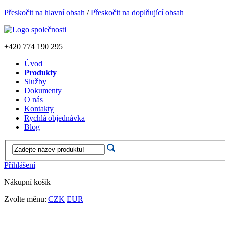
Přeskočit na hlavní obsah
/
Přeskočit na doplňující obsah
+420
774 190 295
Úvod
Produkty
Služby
Dokumenty
O nás
Kontakty
Rychlá objednávka
Blog
Přihlášení
Nákupní košík
Zvolte měnu:
CZK
EUR