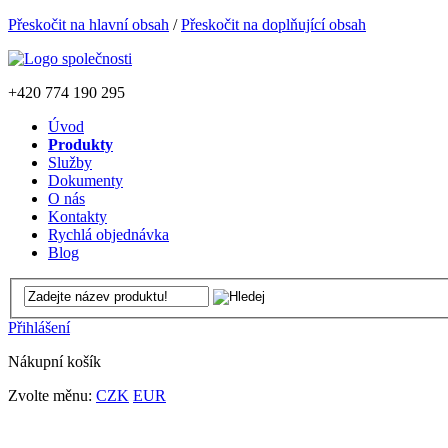
Přeskočit na hlavní obsah
/
Přeskočit na doplňující obsah
+420
774 190 295
Úvod
Produkty
Služby
Dokumenty
O nás
Kontakty
Rychlá objednávka
Blog
Přihlášení
Nákupní košík
Zvolte měnu:
CZK
EUR