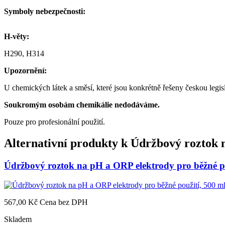
Symboly nebezpečnosti:
H-věty:
H290, H314
Upozornění:
U chemických látek a směsí, které jsou konkrétně řešeny českou leg
Soukromým osobám chemikálie nedodáváme.
Pouze pro profesionální použití.
Alternativní produkty k
Údržbový roztok n
Údržbový roztok na pH a ORP elektrody pro běžné po
567,00 Kč
Cena bez DPH
Skladem