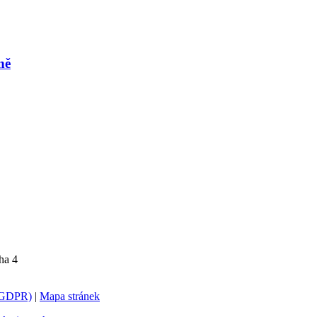
ně
ha 4
 (GDPR)
|
Mapa stránek