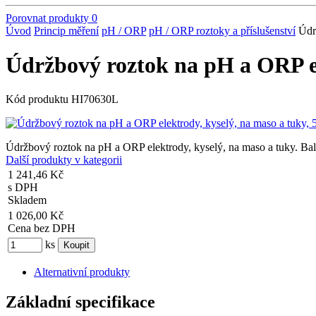
Porovnat produkty
0
Úvod
Princip měření
pH / ORP
pH / ORP roztoky a příslušenství
Údr
Údržbový roztok na pH a ORP el
Kód produktu
HI70630L
Údržbový roztok na pH a ORP elektrody, kyselý, na maso a tuky. Bal
Další produkty v kategorii
1 241,46 Kč
s DPH
Skladem
1 026,00 Kč
Cena bez DPH
ks
Alternativní produkty
Základní specifikace