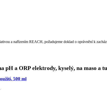
islativou a nařízením REACH, požadujeme doklad o oprávnění k zacháze
a pH a ORP elektrody, kyselý, na maso a tu
užití, 500 ml