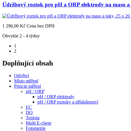
Údržbový roztok pro pH a ORP elektrody na maso a 
1 296,00 Kč
Cena bez DPH
Obvykle 2 - 4 týdny
1
2
Doplňující obsah
Odvětví
Místo měření
Princip měření
pH / ORP
pH / ORP elektrody
pH / ORP roztoky a příslušenství
EC
DO
Teplota
Multi E-chem
Fotometrie