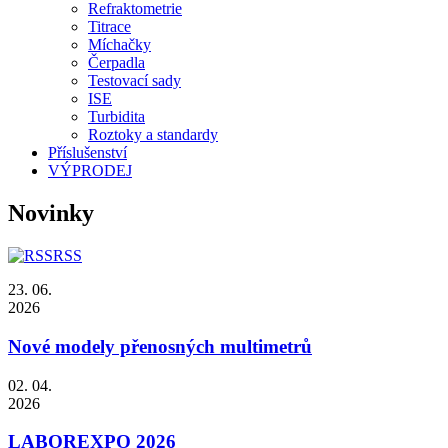
Refraktometrie
Titrace
Míchačky
Čerpadla
Testovací sady
ISE
Turbidita
Roztoky a standardy
Příslušenství
VÝPRODEJ
Novinky
RSS
23. 06.
2026
Nové modely přenosných multimetrů
02. 04.
2026
LABOREXPO 2026