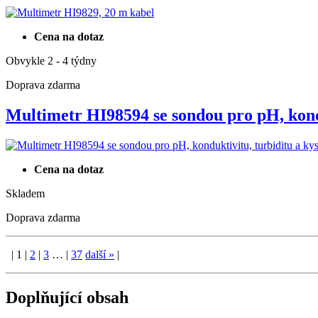
Cena na dotaz
Obvykle 2 - 4 týdny
Doprava zdarma
Multimetr HI98594 se sondou pro pH, ko
Cena na dotaz
Skladem
Doprava zdarma
|
1
|
2
|
3
…
|
37
další
»
|
Doplňující obsah