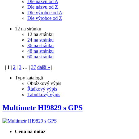
Dle názvu od A
Dle názvu od Z
Dle výrobce od A
Dle výrobce od Z
12 na stránku
12 na stránku
24 na stránku
36 na stránku
48 na stránku
60 na stránku
|
1
|
2
|
3
…
|
37
další
»
|
Typy katalogů
Obrázkový výpis
Řádkový výpis
Tabulkový výpis
Multimetr HI9829 s GPS
Cena na dotaz