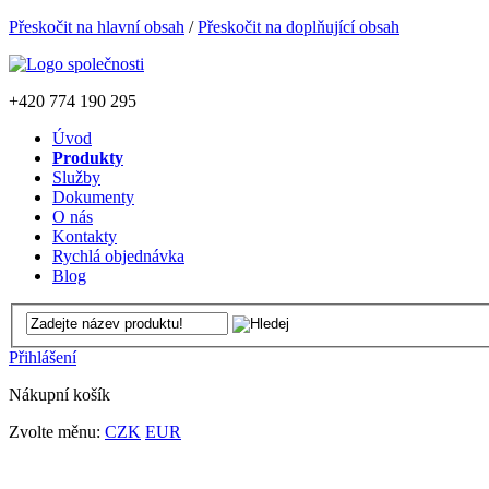
Přeskočit na hlavní obsah
/
Přeskočit na doplňující obsah
+420
774 190 295
Úvod
Produkty
Služby
Dokumenty
O nás
Kontakty
Rychlá objednávka
Blog
Přihlášení
Nákupní košík
Zvolte měnu:
CZK
EUR