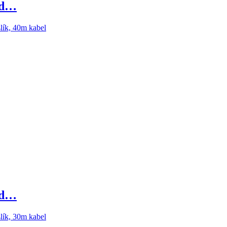
nd…
nd…