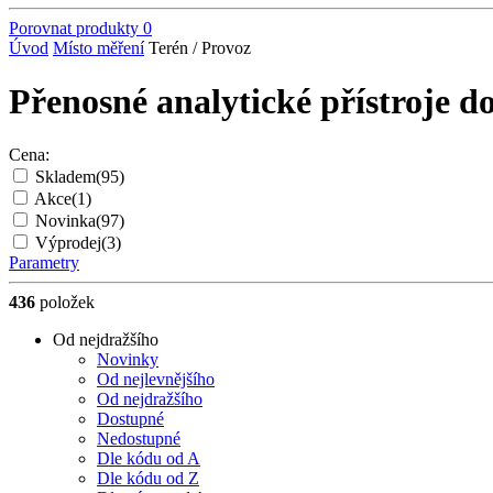
Porovnat produkty
0
Úvod
Místo měření
Terén / Provoz
Přenosné analytické přístroje d
Cena:
Skladem
(95)
Akce
(1)
Novinka
(97)
Výprodej
(3)
Parametry
436
položek
Od nejdražšího
Novinky
Od nejlevnějšího
Od nejdražšího
Dostupné
Nedostupné
Dle kódu od A
Dle kódu od Z