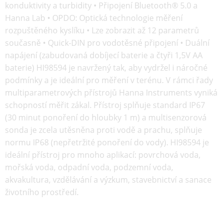
konduktivity a turbidity • Připojení Bluetooth® 5.0 a
Hanna Lab • OPDO: Optická technologie měření
rozpuštěného kyslíku • Lze zobrazit až 12 parametrů
současně • Quick-DIN pro vodotěsné připojení • Duální
napájení (zabudovaná dobíjecí baterie a čtyři 1,5V AA
baterie) HI98594 je navržený tak, aby vydržel i náročné
podmínky a je ideální pro měření v terénu. V rámci řady
multiparametrových přístrojů Hanna Instruments vyniká
schopností měřit zákal. Přístroj splňuje standard IP67
(30 minut ponoření do hloubky 1 m) a multisenzorová
sonda je zcela utěsněna proti vodě a prachu, splňuje
normu IP68 (nepřetržité ponoření do vody). HI98594 je
ideální přístroj pro mnoho aplikací: povrchová voda,
mořská voda, odpadní voda, podzemní voda,
akvakultura, vzdělávání a výzkum, stavebnictví a sanace
životního prostředí.