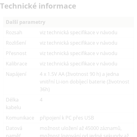
Technické informace
Další parametry
Rozsah
viz technická specifikace v návodu
Rozlišení
viz technická specifikace v návodu
Přesnost
viz technická specifikace v návodu
Kalibrace
viz technická specifikace v návodu
Napájení
4 x 1.5V AA (životnost 90 h) a jedna
vnitřní Li-ion dobíjecí baterie (životnost
36h)
Délka
4
kabelu
Komunikace
připojení k PC přes USB
Datová
možnost uložení až 45000 záznamů,
paměť
možnost logování od jedné sekundy až