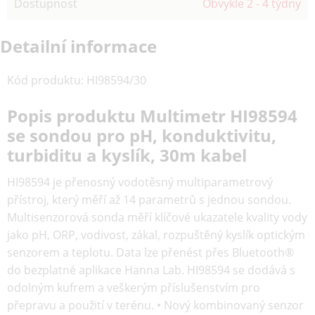
Dostupnost
Obvykle 2 - 4 týdny
Detailní informace
Kód produktu
:
HI98594/30
Popis produktu Multimetr HI98594
se sondou pro pH, konduktivitu,
turbiditu a kyslík, 30m kabel
HI98594 je přenosný vodotěsný multiparametrový
přístroj, který měří až 14 parametrů s jednou sondou.
Multisenzorová sonda měří klíčové ukazatele kvality vody
jako pH, ORP, vodivost, zákal, rozpuštěný kyslík optickým
senzorem a teplotu. Data lze přenést přes Bluetooth®
do bezplatné aplikace Hanna Lab. HI98594 se dodává s
odolným kufrem a veškerým příslušenstvím pro
přepravu a použití v terénu. • Nový kombinovaný senzor