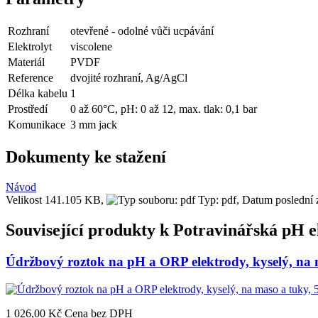
Rozhraní
otevřené - odolné vůči ucpávání
Elektrolyt
viscolene
Materiál
PVDF
Reference
dvojité rozhraní, Ag/AgCl
Délka kabelu
1
Prostředí
0 až 60°C, pH: 0 až 12, max. tlak: 0,1 bar
Komunikace
3 mm jack
Dokumenty ke stažení
Návod
Velikost 141.105 KB,
Typ: pdf,
Datum poslední 
Související produkty k
Potravinářská pH e
Údržbový roztok na pH a ORP elektrody, kyselý, na 
1 026,00 Kč
Cena bez DPH