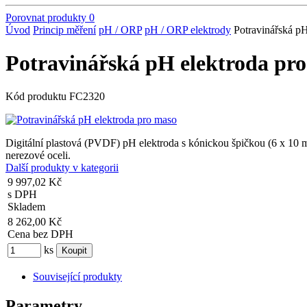
Porovnat produkty
0
Úvod
Princip měření
pH / ORP
pH / ORP elektrody
Potravinářská pH
Potravinářská pH elektroda pr
Kód produktu
FC2320
Digitální plastová (PVDF) pH elektroda s kónickou špičkou (6 x 10
nerezové oceli.
Další produkty v kategorii
9 997,02 Kč
s DPH
Skladem
8 262,00 Kč
Cena bez DPH
ks
Související produkty
Parametry