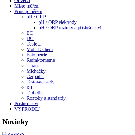
Odvětví
Místo měření
Princip měření
pH / ORP
pH / ORP elektrody
pH / ORP roztoky a příslušenství
EC
DO
Teplota
Multi E-chem
Fotometrie
Refraktometrie
Titrace
Míchačky
Čerpadla
Testovací sady
ISE
Turbidita
Roztoky a standardy
Příslušenství
VÝPRODEJ
Novinky
RSS