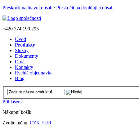
Přeskočit na hlavní obsah
/
Přeskočit na doplňující obsah
+420
774 190 295
Úvod
Produkty
Služby
Dokumenty
O nás
Kontakty
Rychlá objednávka
Blog
Přihlášení
Nákupní košík
Zvolte měnu:
CZK
EUR