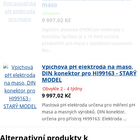
maso
Skladem
9 997,02 Kč
Digitální plastová (PVDF) pH elektroda s
kónickou špičkou (6 x 10 mm) určená
především pro maso s teplotním senzorem.
Mo…
Vpichová pH elektroda na maso,
DIN konektor pro HI99163 - STARÝ
MODEL
Obvykle 2 - 4 týdny
9 997,02 Kč
Plastová pH elektroda určena pro měření pH
masa a masných výrobků. DIN konektor,
určena pro přístroj HI99163. Elektroda …
Alternativní produkty k