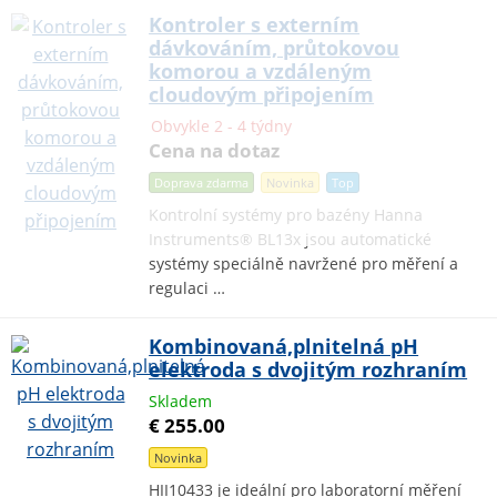
Kontroler s externím
dávkováním, průtokovou
komorou a vzdáleným
cloudovým připojením
Obvykle 2 - 4 týdny
Cena na dotaz
Doprava zdarma
Novinka
Top
Kontrolní systémy pro bazény Hanna
Instruments® BL13x jsou automatické
systémy speciálně navržené pro měření a
regulaci …
Kombinovaná,plnitelná pH
elektroda s dvojitým rozhraním
Skladem
€ 255.00
Novinka
HII10433 je ideální pro laboratorní měření