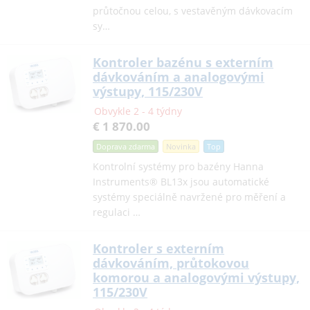
průtočnou celou, s vestavěným dávkovacím
sy…
Kontroler bazénu s externím
dávkováním a analogovými
výstupy, 115/230V
Obvykle 2 - 4 týdny
€ 1 870.00
Doprava zdarma
Novinka
Top
Kontrolní systémy pro bazény Hanna
Instruments® BL13x jsou automatické
systémy speciálně navržené pro měření a
regulaci …
Kontroler s externím
dávkováním, průtokovou
komorou a analogovými výstupy,
115/230V