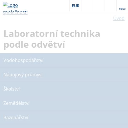
EUR
MENU
Úvod
Laboratorní technika
podle odvětví
Vodohospodářství
Nápojový průmysl
Školství
Zemědělství
Bazenářství