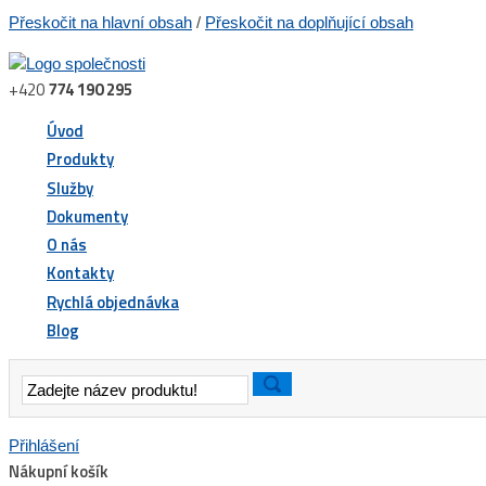
Přeskočit na hlavní obsah
/
Přeskočit na doplňující obsah
+420
774 190 295
Úvod
Produkty
Služby
Dokumenty
O nás
Kontakty
Rychlá objednávka
Blog
Přihlášení
Nákupní košík