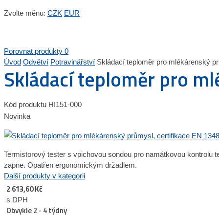
Zvolte měnu:
CZK
EUR
Porovnat produkty
0
Úvod
Odvětví
Potravinářství
Skládací teploměr pro mlékárenský pr
Skládací teploměr pro ml
Kód produktu
HI151-000
Novinka
Termistorový tester s vpichovou sondou pro namátkovou kontrolu te
zapne. Opatřen ergonomickým držadlem.
Další produkty v kategorii
2 613,60 Kč
s DPH
Obvykle 2 - 4 týdny