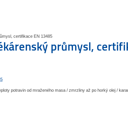
ůmysl, certifikace EN 13485
ékárenský průmysl, certif
ploty potravin od mraženého masa / zmrzliny až po horký olej / kar