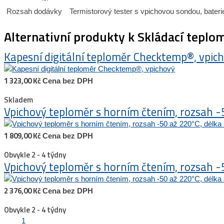
Rozsah dodávky
Termistorový tester s vpichovou sondou, baterie
Alternativní produkty k
Skládací teplo
Kapesní digitální teploměr Checktemp®, vpic
1 323,00 Kč
Cena bez DPH
Skladem
Vpichový teploměr s horním čtením, rozsah -
1 809,00 Kč
Cena bez DPH
Obvykle 2 - 4 týdny
Vpichový teploměr s horním čtením, rozsah 
2 376,00 Kč
Cena bez DPH
Obvykle 2 - 4 týdny
1