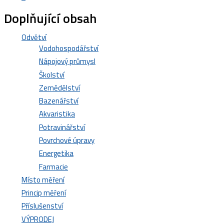
Doplňující obsah
Odvětví
Vodohospodářství
Nápojový průmysl
Školství
Zemědělství
Bazenářství
Akvaristika
Potravinářství
Povrchové úpravy
Energetika
Farmacie
Místo měření
Princip měření
Příslušenství
VÝPRODEJ