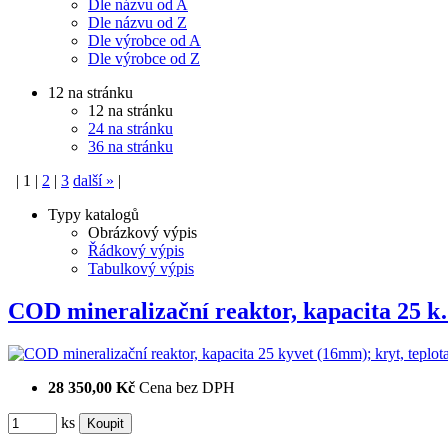
Dle názvu od A
Dle názvu od Z
Dle výrobce od A
Dle výrobce od Z
12 na stránku
12 na stránku
24 na stránku
36 na stránku
|
1
|
2
|
3
další
»
|
Typy katalogů
Obrázkový výpis
Řádkový výpis
Tabulkový výpis
COD mineralizační reaktor, kapacita 25 
28 350,00 Kč
Cena bez DPH
ks