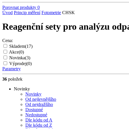
Porovnat produkty
0
Úvod
Princip měření
Fotometrie
CHSK
Reagenční sety pro analýzu odp
Cena:
Skladem
(17)
Akce
(0)
Novinka
(3)
Výprodej
(0)
Parametry
36
položek
Novinky
Novinky
Od nejlevnějšího
Od nejdražšího
Dostupné
Nedostupné
Dle kódu od A
Dle kódu od Z