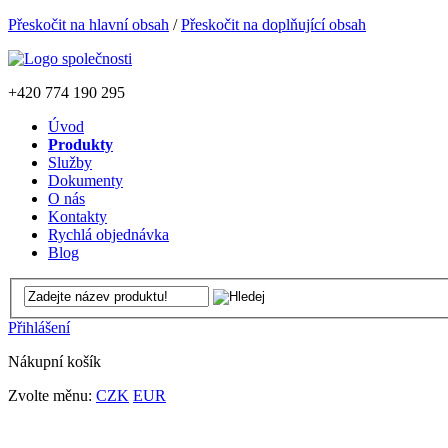
Přeskočit na hlavní obsah
/
Přeskočit na doplňující obsah
+420
774 190 295
Úvod
Produkty
Služby
Dokumenty
O nás
Kontakty
Rychlá objednávka
Blog
Přihlášení
Nákupní košík
Zvolte měnu:
CZK
EUR