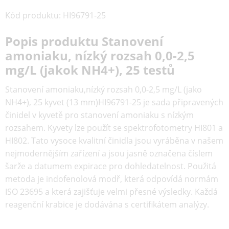
Kód produktu
:
HI96791-25
Popis produktu Stanovení
amoniaku, nízký rozsah 0,0-2,5
mg/L (jakok NH4+), 25 testů
Stanovení amoniaku,nízký rozsah 0,0-2,5 mg/L (jako
NH4+), 25 kyvet (13 mm)HI96791-25 je sada připravených
činidel v kyvetě pro stanovení amoniaku s nízkým
rozsahem. Kyvety lze použít se spektrofotometry HI801 a
HI802. Tato vysoce kvalitní činidla jsou vyráběna v našem
nejmodernějším zařízení a jsou jasně označena číslem
šarže a datumem expirace pro dohledatelnost. Použitá
metoda je indofenolová modř, která odpovídá normám
ISO 23695 a která zajišťuje velmi přesné výsledky. Každá
reagenční krabice je dodávána s certifikátem analýzy.