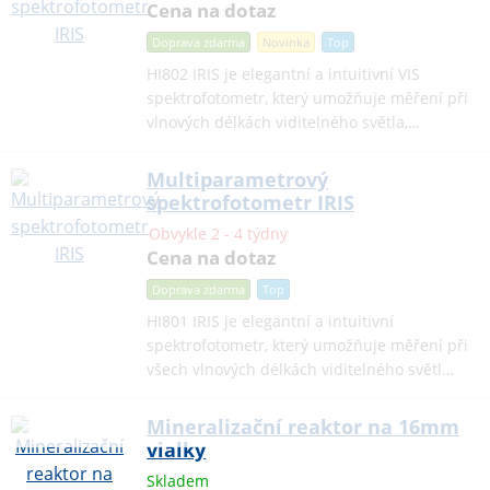
Cena na dotaz
Doprava zdarma
Novinka
Top
HI802 IRIS je elegantní a intuitivní VIS
spektrofotometr, který umožňuje měření při
vlnových délkách viditelného světla,…
Multiparametrový
spektrofotometr IRIS
Obvykle 2 - 4 týdny
Cena na dotaz
Doprava zdarma
Top
HI801 IRIS je elegantní a intuitivní
spektrofotometr, který umožňuje měření při
všech vlnových délkách viditelného světl…
Mineralizační reaktor na 16mm
vialky
Skladem