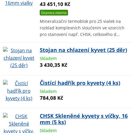
43 451,10 Kč
Doprava zdarma
Mineralizační termoblok pro 25 vialek na
rozklad komplexních sloučenin ve vzorcích
pro stanovení např. CHSK, celkového d…
Stojan na chlazení kyvet (25 děr)
Skladem
3 430,35 Kč
Čistící hadřík pro kyvety (4 ks)
Skladem
784,08 Kč
CHSK Skleněné kyvety s víčky, 16
mm (5 ks)
Skladem