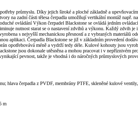
í potřeby průmyslu. Díky jejich široké a ploché základně a upevňovac
ory na zadní části tělesa čerpadla umožňují vertikální montáž např. na
dnoduché ovládání Výkon čerpadel Blackstone se ovládá jedním ovládac
iminuje nutnost starat se o nastavení zdvihů a výkonu. Každý zdvih je
 vyrobena s nejvyšší mechanickou přesností a z vybraných materiálů od
ou aplikaci. Čerpadla Blackstone se již v základním provedení dodáva
brán opotřebovává méně a vydrží tedy déle. Kulové kohouty jsou vyro
stone jsou dokonale utěsněna a mohou pracovat i v nepříznivém prostř
vynikající pevnost, takže je vhodná i do náročných průmyslových prov
lenu; hlava čerpadla z PVDF, membrány PTFE, skleněné kulové venti
,5 m