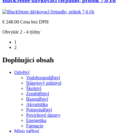
BlackStone dávkovací čerpadlo, průtok 7,6 l/h
€ 248.00
Cena bez DPH
Obvykle 2 - 4 týdny
1
2
Doplňující obsah
Odvětví
Vodohospodářství
Nápojový průmysl
Školství
Zemědělství
Bazenářství
Akvaristika
Potravinářství
Povrchové úpravy
Energetika
Farmacie
Místo měření