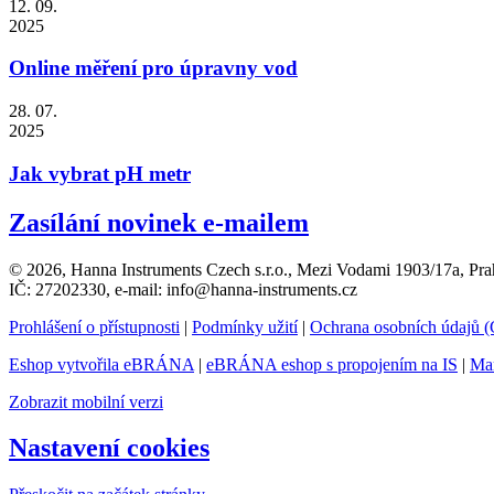
12. 09.
2025
Online měření pro úpravny vod
28. 07.
2025
Jak vybrat pH metr
Zasílání novinek e-mailem
© 2026, Hanna Instruments Czech s.r.o., Mezi Vodami 1903/17a, Pra
IČ: 27202330, e-mail: info@hanna-instruments.cz
Prohlášení o přístupnosti
|
Podmínky užití
|
Ochrana osobních údajů
Eshop vytvořila eBRÁNA
|
eBRÁNA eshop s propojením na IS
|
Mar
Zobrazit mobilní verzi
Nastavení cookies