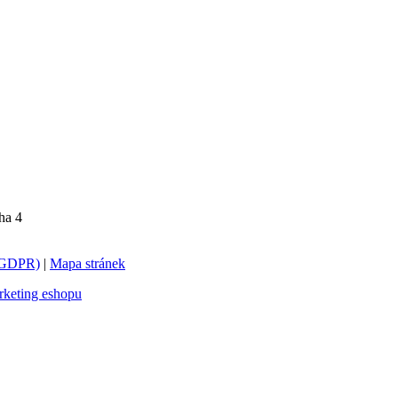
ha 4
 (GDPR)
|
Mapa stránek
keting eshopu