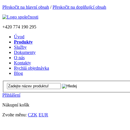
Přeskočit na hlavní obsah
/
Přeskočit na doplňující obsah
+420
774 190 295
Úvod
Produkty
Služby
Dokumenty
O nás
Kontakty
Rychlá objednávka
Blog
Přihlášení
Nákupní košík
Zvolte měnu:
CZK
EUR