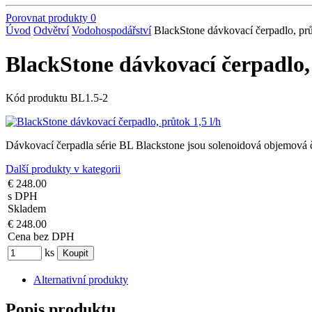
Porovnat produkty
0
Úvod
Odvětví
Vodohospodářství
BlackStone dávkovací čerpadlo, prů
BlackStone dávkovací čerpadlo, 
Kód produktu
BL1.5-2
Dávkovací čerpadla série BL Blackstone jsou solenoidová objemová 
Další produkty v kategorii
€ 248.00
s DPH
Skladem
€ 248.00
Cena bez DPH
ks
Alternativní produkty
Popis produktu