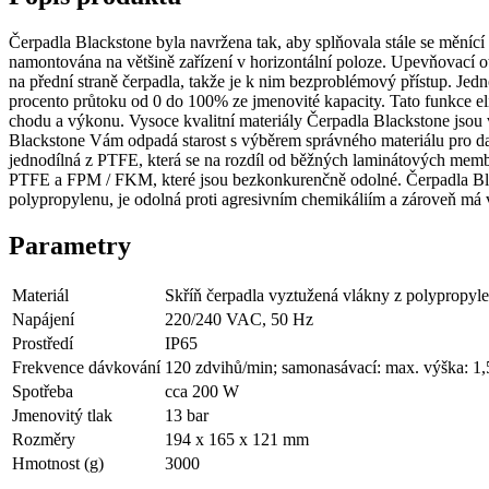
Čerpadla Blackstone byla navržena tak, aby splňovala stále se měníc
namontována na většině zařízení v horizontální poloze. Upevňovací otv
na přední straně čerpadla, takže je k nim bezproblémový přístup. Je
procento průtoku od 0 do 100% ze jmenovité kapacity. Tato funkce el
chodu a výkonu. Vysoce kvalitní materiály Čerpadla Blackstone jsou
Blackstone Vám odpadá starost s výběrem správného materiálu pro dan
jednodílná z PTFE, která se na rozdíl od běžných laminátových mem
PTFE a FPM / FKM, které jsou bezkonkurenčně odolné. Čerpadla Black
polypropylenu, je odolná proti agresivním chemikáliím a zároveň má 
Parametry
Materiál
Skříň čerpadla vyztužená vlákny z polypropy
Napájení
220/240 VAC, 50 Hz
Prostředí
IP65
Frekvence dávkování
120 zdvihů/min; samonasávací: max. výška: 1
Spotřeba
cca 200 W
Jmenovitý tlak
13 bar
Rozměry
194 x 165 x 121 mm
Hmotnost (g)
3000