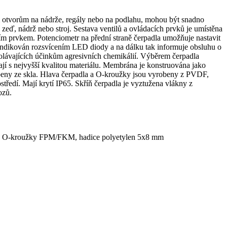
ím otvorům na nádrže, regály nebo na podlahu, mohou být snadno
 zeď, nádrž nebo stroj. Sestava ventilů a ovládacích prvků je umístěna
ím prvkem. Potenciometr na přední straně čerpadla umožňuje nastavit
 indikován rozsvícením LED diody a na dálku tak informuje obsluhu o
olávajících účinkům agresivních chemikálií. Výběrem čerpadla
jí s nejvyšší kvalitou materiálu. Membrána je konstruována jako
beny ze skla. Hlava čerpadla a O-kroužky jsou vyrobeny z PVDF,
edí. Mají krytí IP65. Skříň čerpadla je vyztužena vlákny z
ozů.
ly, O-kroužky FPM/FKM, hadice polyetylen 5x8 mm