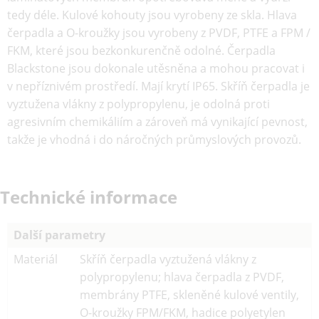
tedy déle. Kulové kohouty jsou vyrobeny ze skla. Hlava
čerpadla a O-kroužky jsou vyrobeny z PVDF, PTFE a FPM /
FKM, které jsou bezkonkurenčně odolné. Čerpadla
Blackstone jsou dokonale utěsněna a mohou pracovat i
v nepříznivém prostředí. Mají krytí IP65. Skříň čerpadla je
vyztužena vlákny z polypropylenu, je odolná proti
agresivním chemikáliím a zároveň má vynikající pevnost,
takže je vhodná i do náročných průmyslových provozů.
Technické informace
Další parametry
Materiál
Skříň čerpadla vyztužená vlákny z
polypropylenu; hlava čerpadla z PVDF,
membrány PTFE, skleněné kulové ventily,
O-kroužky FPM/FKM, hadice polyetylen