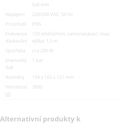
5x8 mm
Napájení
220/240 VAC, 50 Hz
Prostředí
IP65
Frekvence
120 zdvihů/min; samonasávací: max.
dávkování
výška: 1,5 m
Spotřeba
cca 200 W
Jmenovitý
1 bar
tlak
Rozměry
194 x 165 x 121 mm
Hmotnost
3000
(g)
Alternativní produkty k