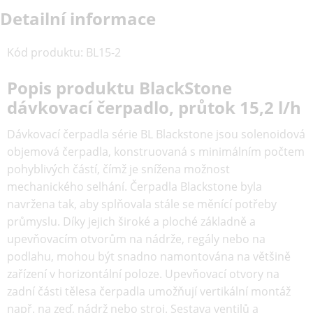
Detailní informace
Kód produktu
:
BL15-2
Popis produktu BlackStone
dávkovací čerpadlo, průtok 15,2 l/h
Dávkovací čerpadla série BL Blackstone jsou solenoidová
objemová čerpadla, konstruovaná s minimálním počtem
pohyblivých částí, čímž je snížena možnost
mechanického selhání. Čerpadla Blackstone byla
navržena tak, aby splňovala stále se měnící potřeby
průmyslu. Díky jejich široké a ploché základně a
upevňovacím otvorům na nádrže, regály nebo na
podlahu, mohou být snadno namontována na většině
zařízení v horizontální poloze. Upevňovací otvory na
zadní části tělesa čerpadla umožňují vertikální montáž
např. na zeď, nádrž nebo stroj. Sestava ventilů a