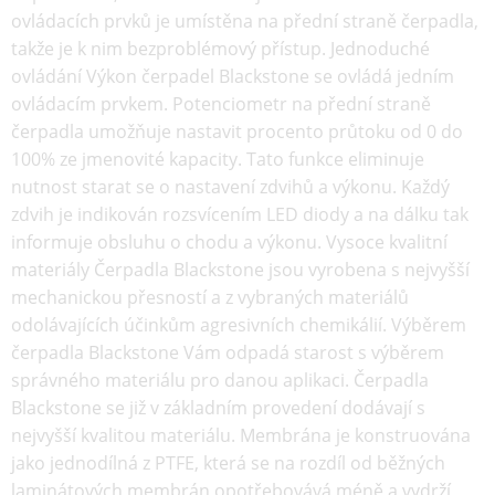
ovládacích prvků je umístěna na přední straně čerpadla,
takže je k nim bezproblémový přístup. Jednoduché
ovládání Výkon čerpadel Blackstone se ovládá jedním
ovládacím prvkem. Potenciometr na přední straně
čerpadla umožňuje nastavit procento průtoku od 0 do
100% ze jmenovité kapacity. Tato funkce eliminuje
nutnost starat se o nastavení zdvihů a výkonu. Každý
zdvih je indikován rozsvícením LED diody a na dálku tak
informuje obsluhu o chodu a výkonu. Vysoce kvalitní
materiály Čerpadla Blackstone jsou vyrobena s nejvyšší
mechanickou přesností a z vybraných materiálů
odolávajících účinkům agresivních chemikálií. Výběrem
čerpadla Blackstone Vám odpadá starost s výběrem
správného materiálu pro danou aplikaci. Čerpadla
Blackstone se již v základním provedení dodávají s
nejvyšší kvalitou materiálu. Membrána je konstruována
jako jednodílná z PTFE, která se na rozdíl od běžných
laminátových membrán opotřebovává méně a vydrží