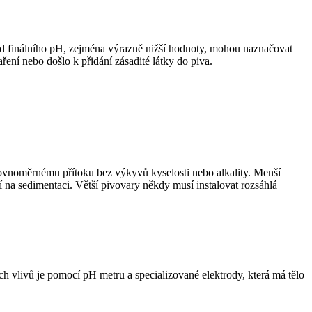
 od finálního pH, zejména výrazně nižší hodnoty, mohou naznačovat
aření nebo došlo k přidání zásadité látky do piva.
rovnoměrnému přítoku bez výkyvů kyselosti nebo alkality. Menší
 na sedimentaci. Větší pivovary někdy musí instalovat rozsáhlá
h vlivů je pomocí pH metru a specializované elektrody, která má tělo