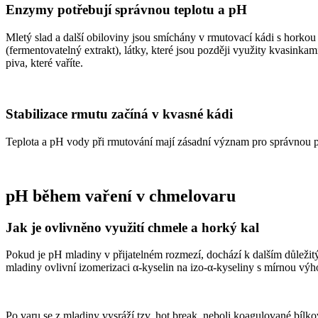
Enzymy potřebují správnou teplotu a pH
Mletý slad a další obiloviny jsou smíchány v rmutovací kádi s horkou
(fermentovatelný extrakt), látky, které jsou později využity kvasinka
piva, které vaříte.
Stabilizace rmutu začíná v kvasné kádi
Teplota a pH vody při rmutování mají zásadní význam pro správnou p
pH během vaření v chmelovaru
Jak je ovlivněno využití chmele a horký kal
Pokud je pH mladiny v přijatelném rozmezí, dochází k dalším důležit
mladiny ovlivní izomerizaci α-kyselin na izo-α-kyseliny s mírnou vý
Po varu se z mladiny vysráží tzv. hot break, neboli koagulované bílk