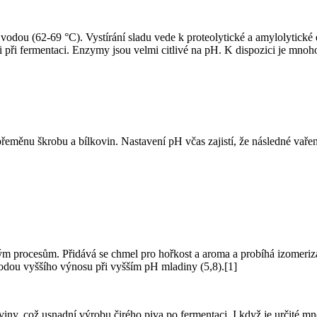
 vodou (62-69 °C). Vystírání sladu vede k proteolytické a amylolytické
mi při fermentaci. Enzymy jsou velmi citlivé na pH. K dispozici je mnoh
řeměnu škrobu a bílkovin. Nastavení pH včas zajistí, že následné va
ým procesům. Přidává se chmel pro hořkost a aroma a probíhá izomerizac
hodou vyššího výnosu při vyšším pH mladiny (5,8).[1]
oviny, což usnadní výrobu čirého piva po fermentaci. I když je určité 