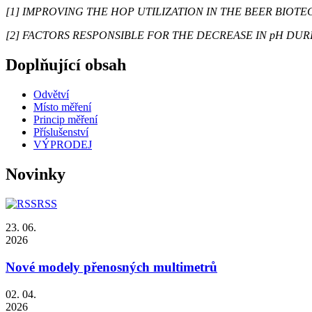
[1] IMPROVING THE HOP UTILIZATION IN THE BEER BIOTECHNO
[2] FACTORS RESPONSIBLE FOR THE DECREASE IN pH DURING B
Doplňující obsah
Odvětví
Místo měření
Princip měření
Příslušenství
VÝPRODEJ
Novinky
RSS
23. 06.
2026
Nové modely přenosných multimetrů
02. 04.
2026