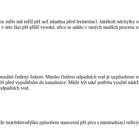
 by mělo mít nižší pH než mladina před fermentací. Jakékoli odchylky
 v této fázi pH příliš vysoké, něco se událo v raných stadiích procesu v
omunální čistírny šokem. Mnoho čistíren odpadních vod je uzpůsobeno 
H před vypuštěním do kanalizace. Může být také potřeba využití nádrží
 odpadních vod.
 že nejefektivnějším způsobem stanovení pH piva s minimalizací rušivýc