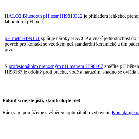
HALO2 Bluetooth pH testr HI9810312
je příkladem lehkého, přenos
laboratorní pH metr.
pH metr HI99151
splňuje nároky HACCP a vnáší jednoduchost do měře
povrch pro kontakt se vzorkem než standardní keramické a tím pádem
pivo.
S
profesionálním přenosným pH metrem HI98167
změříte pH během 
HI98167 je odolný proti prachu, vodě a nárazům, snadno se ovládá a
Pokud si nejste jisti, zkontrolujte pH!
Rádi vám pomůžeme s výběrem optimálního vybavení.
Kontaktujte n