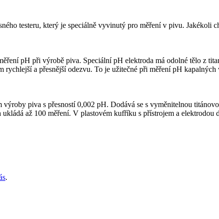
ného testeru, který je speciálně vyvinutý pro měření v pivu. Jakékoli c
ní pH při výrobě piva. Speciální pH elektroda má odolné tělo z titanu 
 rychlejší a přesnější odezvu. To je užitečné při měření pH kapalných
výroby piva s přesností 0,002 pH. Dodává se s vyměnitelnou titánovo
 ukládá až 100 měření. V plastovém kufříku s přístrojem a elektrodou
ás
.