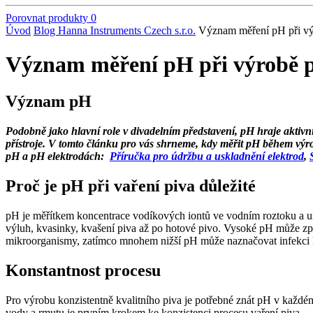
Porovnat produkty
0
Úvod
Blog Hanna Instruments Czech s.r.o.
Význam měření pH při vý
Význam měření pH při výrobě 
Význam pH
Podobně jako hlavní role v divadelním představení, pH hraje aktivní
přístroje. V tomto článku pro vás shrneme, kdy měřit pH během výro
pH a pH elektrodách:
Příručka pro údržbu a uskladnění elektrod
,
Proč je pH při vaření piva důležité
pH je měřítkem koncentrace vodíkových iontů ve vodním roztoku a urču
výluh, kvasinky, kvašení piva až po hotové pivo. Vysoké pH může zp
mikroorganismy, zatímco mnohem nižší pH může naznačovat infekci k
Konstantnost procesu
Pro výrobu konzistentně kvalitního piva je potřebné znát pH v každ
vody a rmutu je prvním krokem ke konzistenci procesu vaření piva.