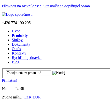
Přeskočit na hlavní obsah
/
Přeskočit na doplňující obsah
+420
774 190 295
Úvod
Produkty
Služby
Dokumenty
O nás
Kontakty
Rychlá objednávka
Blog
Přihlášení
Nákupní košík
Zvolte měnu:
CZK
EUR