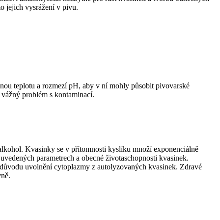
 jejich vysrážení v pivu.
vnou teplotu a rozmezí pH, aby v ní mohly působit pivovarské
 vážný problém s kontaminací.
alkohol. Kvasinky se v p
ří
tomnosti kysl
í
ku mno
ží
exponenci
á
ln
ě
še uvedených parametrech a obecné životaschopnosti kvasinek.
z důvodu uvolnění cytoplazmy z autolyzovaných kvasinek. Zdravé
vně.