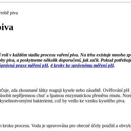
robě piva
piva
 roli v každém stadiu procesu vaření piva. Na trhu existuje mnoho zp
by piva, a poskytneme několik doporučení, jak začít. Pokud potřebuj
Správná praxe měření pH
,
4 kroky ke správnému měření pH
.
je, zda zkoumané látky reaguji kysele nebo zásaditě. Ověřování pH je 
ůsobit nepříjemnou chuť a špatnou enzymatickou přeměnu rmutu. Normá
yselinotvornými bakteriemi, což by vedlo ke vzniku kyselého piva.
ém kroku procesu. Voda je upravována pro obecné účely použití a obvyk