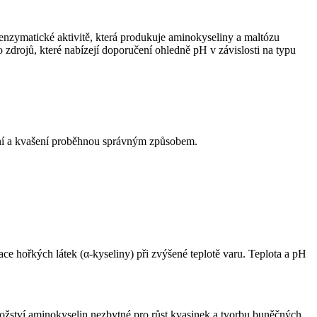
 enzymatické aktivitě, která produkuje aminokyseliny a maltózu
o zdrojů, které nabízejí doporučení ohledně pH v závislosti na typu
ření a kvašení proběhnou správným způsobem.
e hořkých látek (α-kyseliny) při zvýšené teplotě varu. Teplota a pH
množství aminokyselin nezbytné pro růst kvasinek a tvorbu buněčných