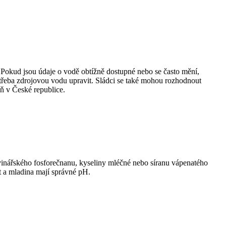
 Pokud jsou údaje o vodě obtížně dostupné nebo se často mění,
 potřeba zdrojovou vodu upravit. Sládci se také mohou rozhodnout
ň v České republice.
avinářského fosforečnanu, kyseliny mléčné nebo síranu vápenatého
t a mladina mají správné pH.