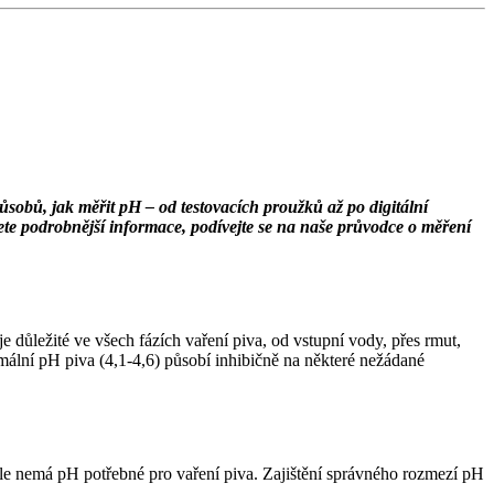
ůsobů, jak měřit pH – od testovacích proužků až po digitální
ete podrobnější informace, podívejte se na naše průvodce o měření
důležité ve všech fázích vaření piva, od vstupní vody, přes rmut,
lní pH piva (4,1-4,6) působí inhibičně na některé nežádané
le nemá pH potřebné pro vaření piva. Zajištění správného rozmezí pH