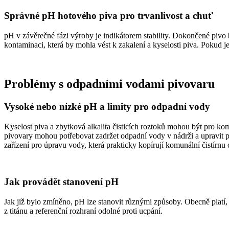
Správné pH hotového piva pro trvanlivost a chuť
pH v závěrečné fázi výroby je indikátorem stability. Dokončené pivo
kontaminaci, která by mohla vést k zakalení a kyselosti piva. Pokud je
Problémy s odpadními vodami pivovaru
Vysoké nebo nízké pH a limity pro odpadní vody
Kyselost piva a zbytková alkalita čisticích roztoků mohou být pro k
pivovary mohou potřebovat zadržet odpadní vody v nádrži a upravit p
zařízení pro úpravu vody, která prakticky kopírují komunální čistírnu
Jak provádět stanovení pH
Jak již bylo zmíněno, pH lze stanovit různými způsoby. Obecně platí,
z titánu a referenční rozhraní odolné proti ucpání.