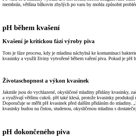
membrán, většina bílkovin zbylých po varu by mohla způsobit problémy
pH během kvašení
Kvašení je kritickou fází výroby piva
Toto je fáze procesu, kdy je mladina náchylná ke kontaminaci bakteri
kvasinky a využít živiny vytvořené během vaření piva. Pokud je pH 
Životaschopnost a výkon kvasinek
Jakmile jsou do vychlazené, okysličené mladiny přidány kvasinky, zač
a vyu
ží
vaj
í
v
ě
t
š
inu cukr
ů
. pH také klesá, protože kvasinky produkují
Doporučuje se měřit pH kvasinek před dalším přidáním do mladiny. 
kvasinky budou na čistou, studenou, okysličenou mladinu s dostateč
pH dokončeného piva