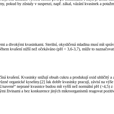
, pokud by zůstaly v suspenzi, např. zákal, vázání kvasinek a potažmo
emi a divokými kvasinkami. Sterilní, okysličená mladina musí mít sprá
během kvašení nižší než očekáváno (pH < 3,6-3,7), může to naznačovat
íná kvašení. Kvasinky snižují obsah cukru a produkují oxid uhličitý a 
 různé organické kyseliny.[2] Jak dobře kvasinky pracují, závisí na vý
„Unavené“ neprané kvasnice budou mít vyšší než normální pH (>4,5) 
nými živinami a bez konkurence jiných mikroorganismů reagovat poziti