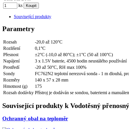
ks
Související produkty
Parametry
Rozsah
-20,0 až 120°C
Rozlišení
0,1°C
Přesnost
±2°C (-10,0 až 80°C); ±1°C (50 až 100°C)
Napájení
3 x 1.5V baterie, 4500 hodin neustálého používání
Prostředí
-20 až 50°C, RH max 100%
Sondy
FC762N2 teplotní nerezová sonda - 1 m dlouhá, pro p
Rozměry
140 x 57 x 28 mm
Hmotnost (g)
175
Rozsah dodávky
Přístroj je dodáván se sondou, bateriemi a manuá
Související produkty k
Vodotěsný přenosný
Ochranný obal na teploměr