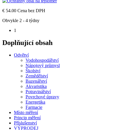
€ 54.00
Cena bez DPH
Obvykle 2 - 4 týdny
1
Doplňující obsah
Odvětví
Vodohospodářství
Nápojový průmysl
Školství
Zemědělství
Bazenářství
Akvaristika
Potravinářství
Povrchové úpravy
Energetika
Farmacie
Místo měření
Princip měření
Příslušenství
VÝPRODEJ