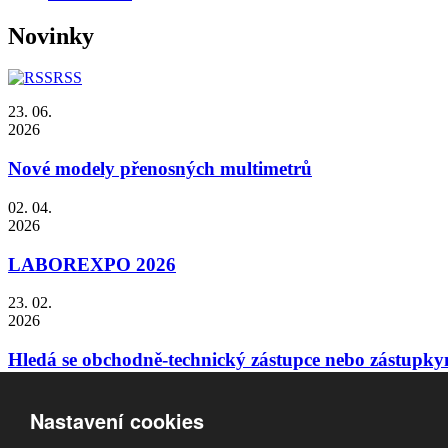
Novinky
RSS
23. 06.
2026
Nové modely přenosných multimetrů
02. 04.
2026
LABOREXPO 2026
23. 02.
2026
Hledá se obchodně-technický zástupce nebo zástupky
12. 09.
Nastavení cookies
2025