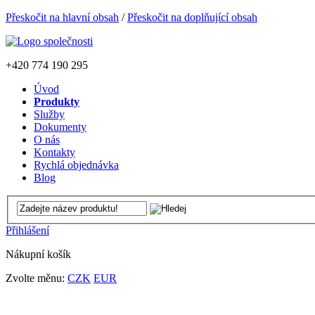
Přeskočit na hlavní obsah
/
Přeskočit na doplňující obsah
+420
774 190 295
Úvod
Produkty
Služby
Dokumenty
O nás
Kontakty
Rychlá objednávka
Blog
Přihlášení
Nákupní košík
Zvolte měnu:
CZK
EUR