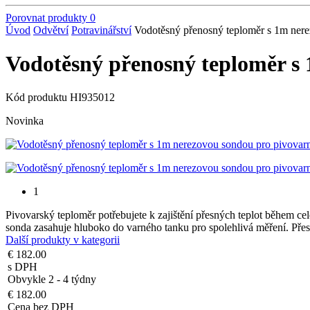
Porovnat produkty
0
Úvod
Odvětví
Potravinářství
Vodotěsný přenosný teploměr s 1m nere
Vodotěsný přenosný teploměr s 
Kód produktu
HI935012
Novinka
1
Pivovarský teploměr potřebujete k zajištění přesných teplot během ce
sonda zasahuje hluboko do varného tanku pro spolehlivá měření. Přes
Další produkty v kategorii
€ 182.00
s DPH
Obvykle 2 - 4 týdny
€ 182.00
Cena bez DPH