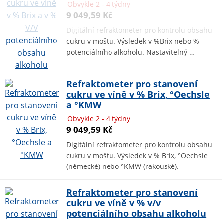
Obvykle 2 - 4 týdny
9 049,59 Kč
Digitální refraktometer pro kontrolu obsahu
cukru v moštu. Výsledek v %Brix nebo %
potenciálního alkoholu. Nastavitelný …
Refraktometer pro stanovení
cukru ve víně v % Brix, °Oechsle
a °KMW
Obvykle 2 - 4 týdny
9 049,59 Kč
Digitální refraktometer pro kontrolu obsahu
cukru v moštu. Výsledek v % Brix, °Oechsle
(německé) nebo °KMW (rakouské).
Refraktometer pro stanovení
cukru ve víně v % v/v
potenciálního obsahu alkoholu