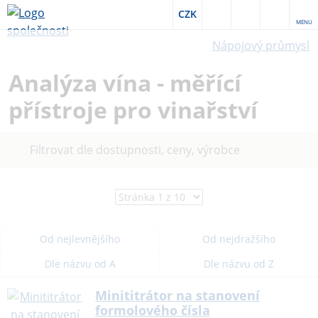
CZK
MENU
Nápojový průmysl
Analýza vína - měřící
přístroje pro vinařství
Filtrovat dle dostupnosti, ceny, výrobce
Od nejlevnějšího
Od nejdražšího
Dle názvu od A
Dle názvu od Z
Minititrátor na stanovení
formolového čísla