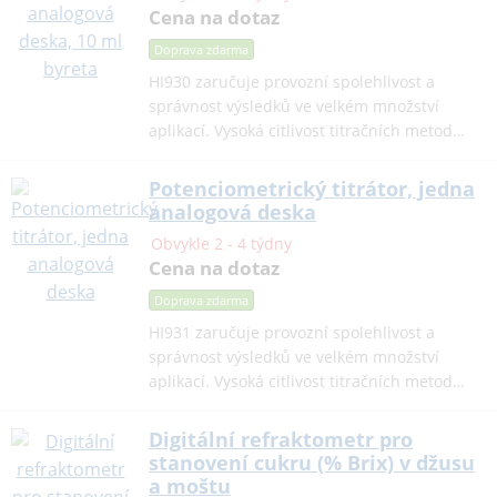
Cena na dotaz
Doprava zdarma
HI930 zaručuje provozní spolehlivost a
správnost výsledků ve velkém množství
aplikací. Vysoká citlivost titračních metod…
Potenciometrický titrátor, jedna
analogová deska
Obvykle 2 - 4 týdny
Cena na dotaz
Doprava zdarma
HI931 zaručuje provozní spolehlivost a
správnost výsledků ve velkém množství
aplikací. Vysoká citlivost titračních metod…
Digitální refraktometr pro
stanovení cukru (% Brix) v džusu
a moštu