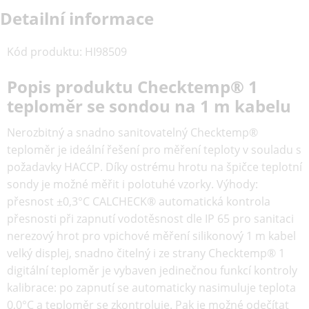
Detailní informace
Kód produktu
:
HI98509
Popis produktu Checktemp® 1
teploměr se sondou na 1 m kabelu
Nerozbitný a snadno sanitovatelný Checktemp®
teploměr je ideální řešení pro měření teploty v souladu s
požadavky HACCP. Díky ostrému hrotu na špičce teplotní
sondy je možné měřit i polotuhé vzorky. Výhody:
přesnost ±0,3°C CALCHECK® automatická kontrola
přesnosti při zapnutí vodotěsnost dle IP 65 pro sanitaci
nerezový hrot pro vpichové měření silikonový 1 m kabel
velký displej, snadno čitelný i ze strany Checktemp® 1
digitální teploměr je vybaven jedinečnou funkcí kontroly
kalibrace: po zapnutí se automaticky nasimuluje teplota
0,0°C a teploměr se zkontroluje. Pak je možné odečítat