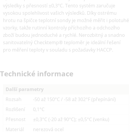
výsledky s přesností ±0,3°C. Tento systém zaručuje
vysokou spolehlivost vašich výsledků. Díky ostrému
hrotu na špičce teplotní sondy je možné měřit i polotuhé
vzorky, takže rutinní kontroly příchozího a odchozího
zboží budou jednoduché a rychlé. Nerozbitný a snadno
sanitovatelný Checktemp® teploměr je ideální řešení
pro měření teploty v souladu s požadavky HACCP.
Technické informace
Další parametry
Rozsah
-50 až 150°C / -58 až 302°F (přepínání)
Rozlišení
0,1°C
Přesnost
±0,3°C (-20 až 90°C); ±0,5°C (venku)
Materiál
nerezová ocel