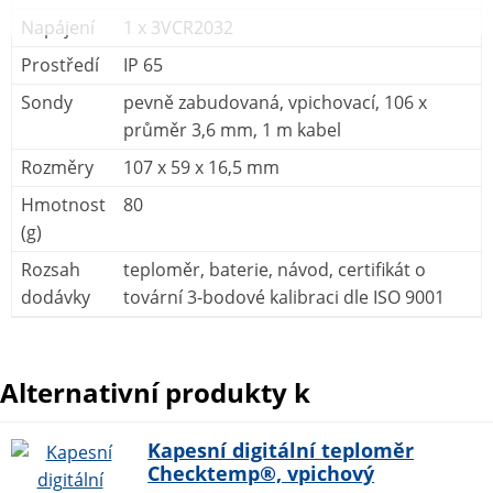
Napájení
1 x 3VCR2032
Prostředí
IP 65
Sondy
pevně zabudovaná, vpichovací, 106 x
průměr 3,6 mm, 1 m kabel
Rozměry
107 x 59 x 16,5 mm
Hmotnost
80
(g)
Rozsah
teploměr, baterie, návod, certifikát o
dodávky
tovární 3-bodové kalibraci dle ISO 9001
Alternativní produkty k
Kapesní digitální teploměr
Checktemp®, vpichový