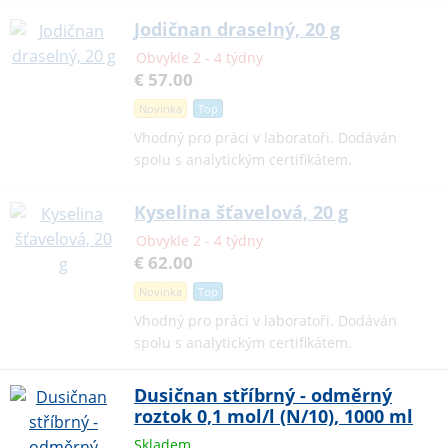
Jodičnan draselný, 20 g
Obvykle 2 - 4 týdny
€ 57.00
Novinka
Top
Vhodný pro práci v laboratoři. Dodáván
spolu s analytickým certifikátem.
Kyselina šťavelová, 20 g
Obvykle 2 - 4 týdny
€ 62.00
Novinka
Top
Vhodný pro práci v laboratoři. Dodáván
spolu s analytickým certifikátem.
Dusičnan stříbrný - odměrný
roztok 0,1 mol/l (N/10), 1000 ml
Skladem