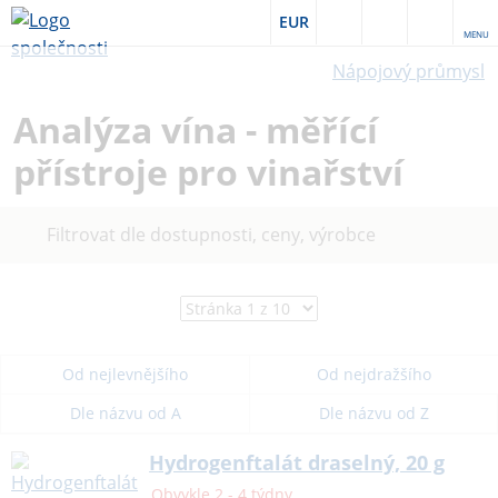
EUR
MENU
Nápojový průmysl
Analýza vína - měřící
přístroje pro vinařství
Filtrovat dle dostupnosti, ceny, výrobce
Od nejlevnějšího
Od nejdražšího
Dle názvu od A
Dle názvu od Z
Hydrogenftalát draselný, 20 g
Obvykle 2 - 4 týdny