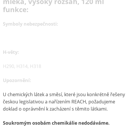
mléka, vysoký rozsah, 120 ml
funkce:
Symboly nebezpečnosti:
H-věty:
H290, H314, H318
Upozornění:
U chemických látek a směsí, které jsou konkrétně řešeny
českou legislativou a nařízením REACH, požadujeme
doklad o oprávnění k zacházení s těmito látkami.
Soukromým osobám chemikálie nedodáváme.