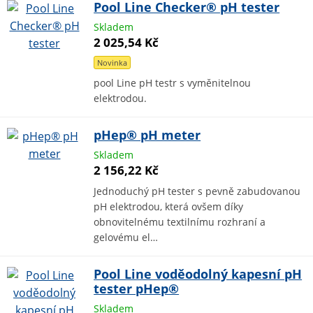
Pool Line Checker® pH tester
Skladem
2 025,54 Kč
Novinka
pool Line pH testr s vyměnitelnou
elektrodou.
pHep® pH meter
Skladem
2 156,22 Kč
Jednoduchý pH tester s pevně zabudovanou
pH elektrodou, která ovšem díky
obnovitelnému textilnímu rozhraní a
gelovému el…
Pool Line voděodolný kapesní pH
tester pHep®
Skladem