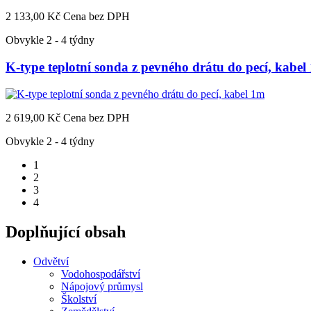
2 133,00 Kč
Cena bez DPH
Obvykle 2 - 4 týdny
K-type teplotní sonda z pevného drátu do pecí, kabel
2 619,00 Kč
Cena bez DPH
Obvykle 2 - 4 týdny
1
2
3
4
Doplňující obsah
Odvětví
Vodohospodářství
Nápojový průmysl
Školství