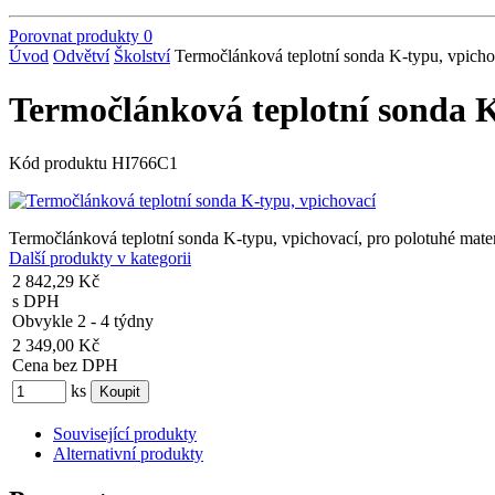
Porovnat produkty
0
Úvod
Odvětví
Školství
Termočlánková teplotní sonda K-typu, vpicho
Termočlánková teplotní sonda K
Kód produktu
HI766C1
Termočlánková teplotní sonda K-typu, vpichovací, pro polotuhé mater
Další produkty v kategorii
2 842,29 Kč
s DPH
Obvykle 2 - 4 týdny
2 349,00 Kč
Cena bez DPH
ks
Související produkty
Alternativní produkty