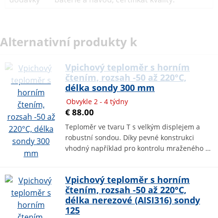
Alternativní produkty k
Vpichový teploměr s horním
čtením, rozsah -50 až 220°C,
délka sondy 300 mm
Obvykle 2 - 4 týdny
€ 88.00
Teploměr ve tvaru T s velkým displejem a
robustní sondou. Díky pevné konstrukci
vhodný například pro kontrolu mraženého …
Vpichový teploměr s horním
čtením, rozsah -50 až 220°C,
délka nerezové (AISI316) sondy
125