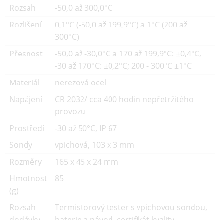
Rozsah
-50,0 až 300,0°C
Rozlišení
0,1°C (-50,0 až 199,9°C) a 1°C (200 až
300°C)
Přesnost
-50,0 až -30,0°C a 170 až 199,9°C: ±0,4°C,
-30 až 170°C: ±0,2°C; 200 - 300°C ±1°C
Materiál
nerezová ocel
Napájení
CR 2032/ cca 400 hodin nepřetržitého
provozu
Prostředí
-30 až 50°C, IP 67
Sondy
vpichová, 103 x 3 mm
Rozměry
165 x 45 x 24 mm
Hmotnost
85
(g)
Rozsah
Termistorový tester s vpichovou sondou,
dodávky
baterie a návod, certifikát kvality.