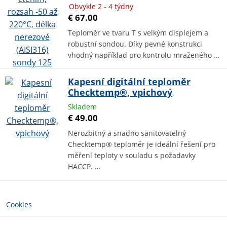
Obvykle 2 - 4 týdny
€ 67.00
Teploměr ve tvaru T s velkým displejem a
robustní sondou. Díky pevné konstrukci
vhodný například pro kontrolu mraženého …
Kapesní digitální teploměr
Checktemp®, vpichový
Skladem
€ 49.00
Nerozbitný a snadno sanitovatelný
Checktemp® teploměr je ideální řešení pro
měření teploty v souladu s požadavky
HACCP. …
Cookies