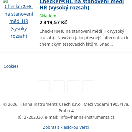
Checker®HC na stanovení mědi
HR (vysoký rozsah)
Skladem
2 319,57 Kč
Checker®HC na stanovení mědi HR (vysoký
rozsah).. Navržen jako přesnější alternativa k
chemickým testovacích kitům. Snad…
Cookies
© 2026, Hanna Instruments Czech s.r.o., Mezi Vodami 1903/17a,
Praha 4
IČ: 27202330, e-mail: info@hanna-instruments.cz
Zobrazit klasickou verzi