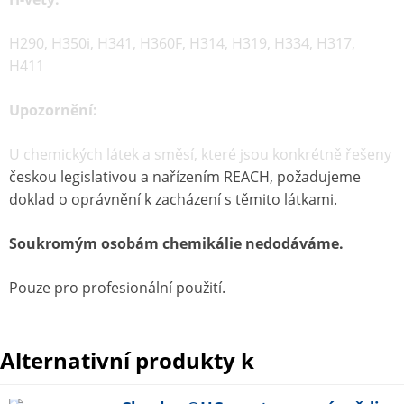
H290, H350i, H341, H360F, H314, H319, H334, H317,
H411
Upozornění:
U chemických látek a směsí, které jsou konkrétně řešeny
českou legislativou a nařízením REACH, požadujeme
doklad o oprávnění k zacházení s těmito látkami.
Soukromým osobám chemikálie nedodáváme.
Pouze pro profesionální použití.
Alternativní produkty k