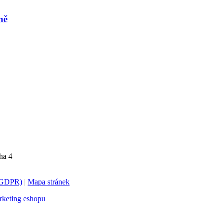
ně
ha 4
 (GDPR)
|
Mapa stránek
keting eshopu