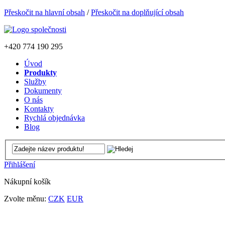
Přeskočit na hlavní obsah
/
Přeskočit na doplňující obsah
+420
774 190 295
Úvod
Produkty
Služby
Dokumenty
O nás
Kontakty
Rychlá objednávka
Blog
Přihlášení
Nákupní košík
Zvolte měnu:
CZK
EUR