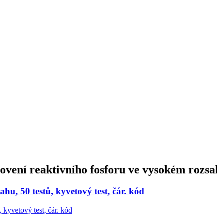
ovení reaktivního fosforu ve vysokém rozsah
hu, 50 testů, kyvetový test, čár. kód