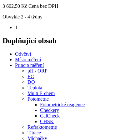
3 602,50 Kč
Cena bez DPH
Obvykle 2 - 4 týdny
1
Doplňující obsah
Odvětví
Místo měření
Princip měření
pH / ORP
EC
DO
Teplota
Multi E-chem
Fotometrie
Fotometrické reagence
Checkery
CalCheck
CHSK
Refraktometrie
Titrace
Míchačky