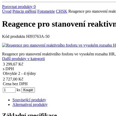
Porovnat produkty
0
Úvod
Princip měření
Fotometrie
CHSK
Reagence pro stanovení reakt
Reagence pro stanovení reaktivn
Kód produktu
HI93763A-50
Reagence pro stanovení reaktivního fosforu ve vysokém rozsahu HR, 5
Další produkty v kategorii
3 299,67 Kč
s DPH
Obvykle 2 - 4 týdny
2 727,00 Kč
Cena bez DPH
ks
Související produkty
Alternativní produkty
Základní specifikace