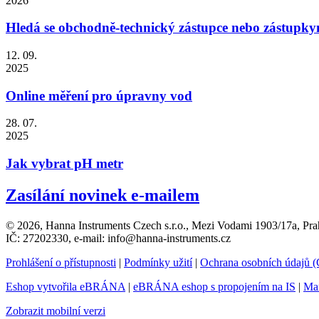
2026
Hledá se obchodně-technický zástupce nebo zástupky
12. 09.
2025
Online měření pro úpravny vod
28. 07.
2025
Jak vybrat pH metr
Zasílání novinek e-mailem
© 2026, Hanna Instruments Czech s.r.o., Mezi Vodami 1903/17a, Pra
IČ: 27202330, e-mail: info@hanna-instruments.cz
Prohlášení o přístupnosti
|
Podmínky užití
|
Ochrana osobních údajů
Eshop vytvořila eBRÁNA
|
eBRÁNA eshop s propojením na IS
|
Mar
Zobrazit mobilní verzi