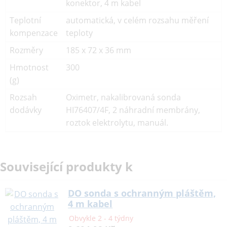
konektor, 4 m kabel
Teplotní
automatická, v celém rozsahu měření
kompenzace
teploty
Rozměry
185 x 72 x 36 mm
Hmotnost
300
(g)
Rozsah
Oximetr, nakalibrovaná sonda
dodávky
HI76407/4F, 2 náhradní membrány,
roztok elektrolytu, manuál.
Související produkty k
DO sonda s ochranným pláštěm,
4 m kabel
Obvykle 2 - 4 týdny