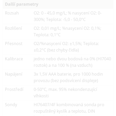
Další parametry
Rozsah
O2: 0 - 45,0 mg/L; % nasycení O2: 0-
300%; Teplota: -5,0 - 50,0°C
Rozlišení
O2: 0,01 mg/L; %nasycení O2: 0,1%;
Teplota: 0,1°C
Přesnost
O2/%nasycení O2: ±1,5%; Teplota:
±0,2°C (bez chyby čidla)
Kalibrace
jedno nebo dvou bodová na 0% (HI7040
roztok) a na 100 % (na vzduch)
Napájení
3x 1,5V AAA baterie, pro 1000 hodin
provozu (bez podsvícení displeje)
Prostředí
0-50°C, max. 95% nekondenzující
vlhkosti
Sondy
HI76407/4F kombinovaná sonda pro
rozpuštěný kyslík a teplotu, DIN