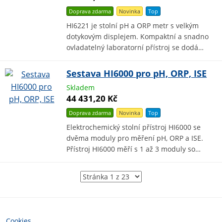
Doprava zdarma
Novinka
Top
HI6221 je stolní pH a ORP metr s velkým
dotykovým displejem. Kompaktní a snadno
ovladatelný laboratorní přístroj se dodá…
Sestava HI6000 pro pH, ORP, ISE
Skladem
44 431,20 Kč
Doprava zdarma
Novinka
Top
Elektrochemický stolní přístroj HI6000 se
dvěma moduly pro měření pH, ORP a ISE.
Přístroj HI6000 měří s 1 až 3 moduly so…
Cookies