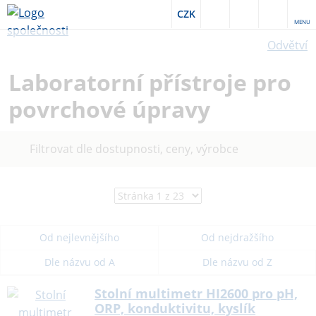
CZK
MENU
Odvětví
Laboratorní přístroje pro
povrchové úpravy
Filtrovat dle dostupnosti, ceny, výrobce
Od nejlevnějšího
Od nejdražšího
Dle názvu od A
Dle názvu od Z
Stolní multimetr HI2600 pro pH,
ORP, konduktivitu, kyslík