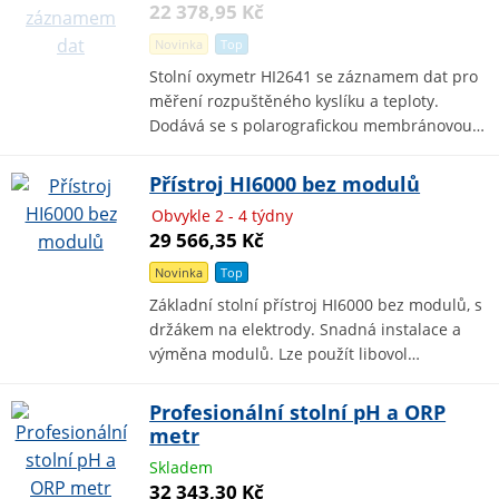
22 378,95 Kč
Novinka
Top
Stolní oxymetr HI2641 se záznamem dat pro
měření rozpuštěného kyslíku a teploty.
Dodává se s polarografickou membránovou…
Přístroj HI6000 bez modulů
Obvykle 2 - 4 týdny
29 566,35 Kč
Novinka
Top
Základní stolní přístroj HI6000 bez modulů, s
držákem na elektrody. Snadná instalace a
výměna modulů. Lze použít libovol…
Profesionální stolní pH a ORP
metr
Skladem
32 343,30 Kč