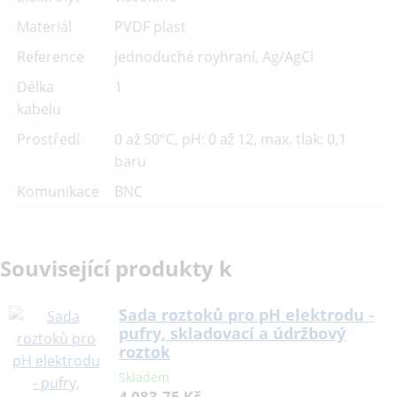
Materiál
PVDF plast
Reference
jednoduché royhraní, Ag/AgCl
Délka
1
kabelu
Prostředí
0 až 50°C, pH: 0 až 12, max. tlak: 0,1
baru
Komunikace
BNC
Související produkty k
Sada roztoků pro pH elektrodu -
pufry, skladovací a údržbový
roztok
Skladem
4 083,75 Kč