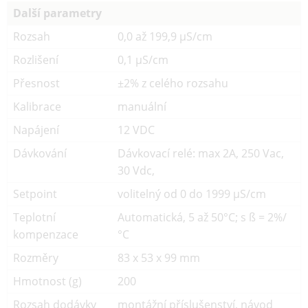
Další parametry
Rozsah
0,0 až 199,9 µS/cm
Rozlišení
0,1 µS/cm
Přesnost
±2% z celého rozsahu
Kalibrace
manuální
Napájení
12 VDC
Dávkování
Dávkovací relé: max 2A, 250 Vac,
30 Vdc,
Setpoint
volitelný od 0 do 1999 µS/cm
Teplotní
Automatická, 5 až 50°C; s ß = 2%/
kompenzace
°C
Rozměry
83 x 53 x 99 mm
Hmotnost (g)
200
Rozsah dodávky
montážní příslušenství, návod