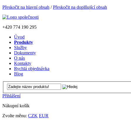
Přeskočit na hlavní obsah
/
Přeskočit na doplňující obsah
+420
774 190 295
Úvod
Produkty
Služby
Dokumenty
O nás
Kontakty
Rychlá objednávka
Blog
Přihlášení
Nákupní košík
Zvolte měnu:
CZK
EUR