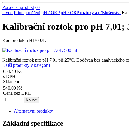
Porovnat produkty
0
Úvod
Princip měření
pH / ORP
pH / ORP roztoky a příslušenství
Kal
Kalibrační roztok pro pH 7,01; 
Kód produktu
HI7007L
Kalibrační roztok pro pH 7,01 při 25°C. Dodáván bez analytického cer
Další produkty v kategorii
653,40 Kč
s DPH
Skladem
540,00 Kč
Cena bez DPH
ks
Alternativní produkty
Základní specifikace