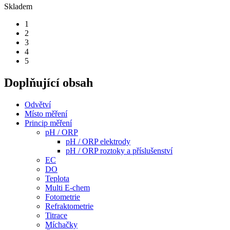
Skladem
1
2
3
4
5
Doplňující obsah
Odvětví
Místo měření
Princip měření
pH / ORP
pH / ORP elektrody
pH / ORP roztoky a příslušenství
EC
DO
Teplota
Multi E-chem
Fotometrie
Refraktometrie
Titrace
Míchačky