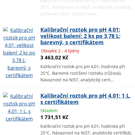
Kalibrační roztok pro pH 4,01; hodnota při
25°C. Návaznost na NIST, analytický certifikát,
přesnost ±0,01. Balení: lahe…
Kalibrační roztok pro pH 4,01;
velikost balení: 2 ks po 3,78 L;
barevný, s certifikátem
Obvykle 2 - 4 týdny
3 463,02 Kč
Kalibrační roztok pro pH 4,01; hodnota při
25°C. Barevné rozlišení roztoku (růžová).
Návaznost na NIST, analytický certi…
Kalibrační roztok pro pH 4,01; 1 L,
s certifikátem
Skladem
1 731,51 Kč
Kalibrační roztok pro pH 4,01; hodnota při
25°C. Návaznost na NIST, analytický certifikát,