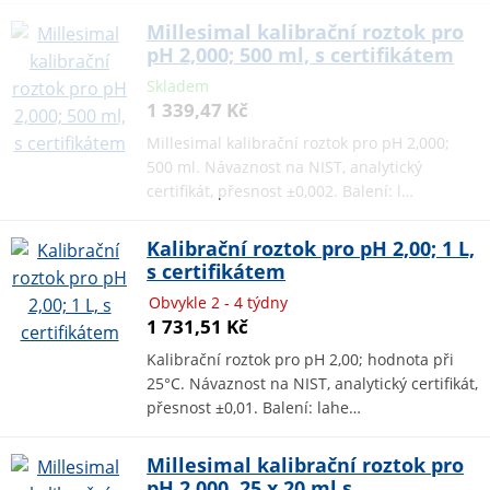
Millesimal kalibrační roztok pro
pH 2,000; 500 ml, s certifikátem
Skladem
1 339,47 Kč
Millesimal kalibrační roztok pro pH 2,000;
500 ml. Návaznost na NIST, analytický
certifikát, přesnost ±0,002. Balení: l…
Kalibrační roztok pro pH 2,00; 1 L,
s certifikátem
Obvykle 2 - 4 týdny
1 731,51 Kč
Kalibrační roztok pro pH 2,00; hodnota při
25°C. Návaznost na NIST, analytický certifikát,
přesnost ±0,01. Balení: lahe…
Millesimal kalibrační roztok pro
pH 2,000, 25 x 20 ml s