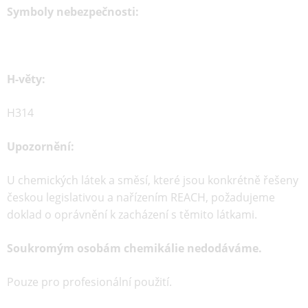
Symboly nebezpečnosti:
H-věty:
H314
Upozornění:
U chemických látek a směsí, které jsou konkrétně řešeny
českou legislativou a nařízením REACH, požadujeme
doklad o oprávnění k zacházení s těmito látkami.
Soukromým osobám chemikálie nedodáváme.
Pouze pro profesionální použití.