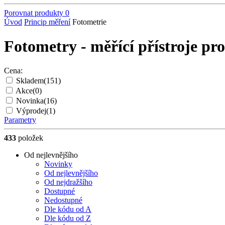
Porovnat produkty
0
Úvod
Princip měření
Fotometrie
Fotometry - měřící přístroje pro
Cena:
Skladem
(151)
Akce
(0)
Novinka
(16)
Výprodej
(1)
Parametry
433
položek
Od nejlevnějšího
Novinky
Od nejlevnějšího
Od nejdražšího
Dostupné
Nedostupné
Dle kódu od A
Dle kódu od Z