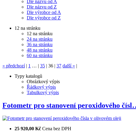
Dle názvu od A
Dle názvu od Z
Dle výrobce od A
Dle výrobce od Z
12 na stránku
12 na stránku
24 na stránku
36 na stránku
48 na stránku
60 na stránku
«
předchozí
|
1
…
|
35
|
36
|
37
další
»
|
Typy katalogů
Obrázkový výpis
Řádkový výpis
Tabulkový výpis
Fotometr pro stanovení peroxidového čísl
25 920,00 Kč
Cena bez DPH