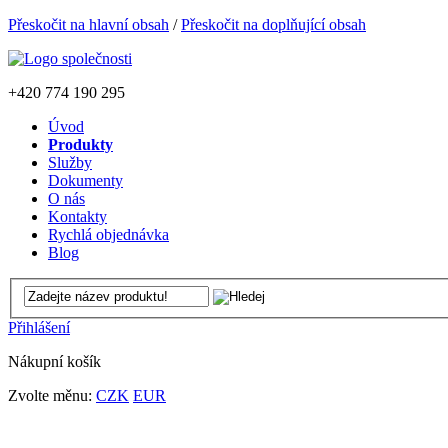
Přeskočit na hlavní obsah
/
Přeskočit na doplňující obsah
+420
774 190 295
Úvod
Produkty
Služby
Dokumenty
O nás
Kontakty
Rychlá objednávka
Blog
Přihlášení
Nákupní košík
Zvolte měnu:
CZK
EUR