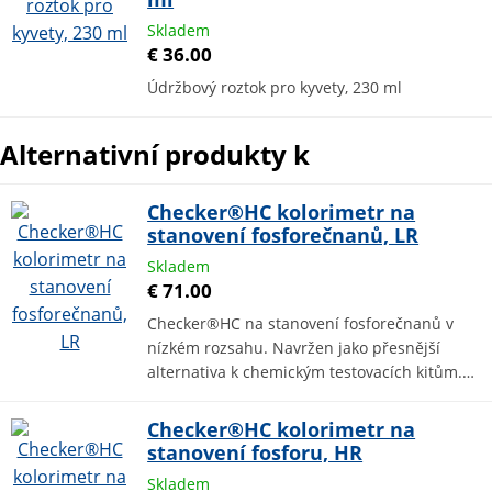
Skladem
€ 36.00
Údržbový roztok pro kyvety, 230 ml
Alternativní produkty k
Checker®HC kolorimetr na
stanovení fosforečnanů, LR
Skladem
€ 71.00
Checker®HC na stanovení fosforečnanů v
nízkém rozsahu. Navržen jako přesnější
alternativa k chemickým testovacích kitům.…
Checker®HC kolorimetr na
stanovení fosforu, HR
Skladem