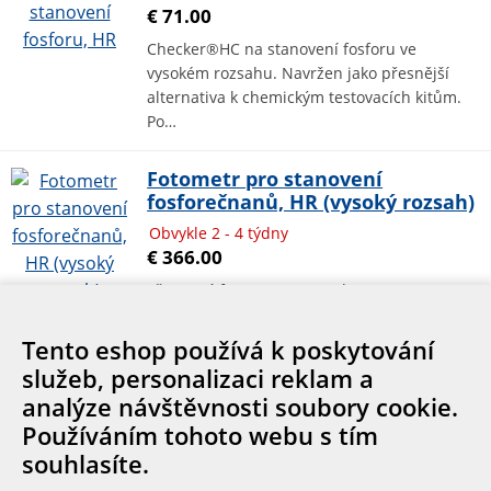
€ 71.00
Checker®HC na stanovení fosforu ve
vysokém rozsahu. Navržen jako přesnější
alternativa k chemickým testovacích kitům.
Po…
Fotometr pro stanovení
fosforečnanů, HR (vysoký rozsah)
Obvykle 2 - 4 týdny
€ 366.00
Přenosný fotometr s metodou s
aminokyselinou na stanovení fosforečnanů s
rozsahem měření od 0.0 do 30,0 mg/L.
Tento eshop používá k poskytování
služeb, personalizaci reklam a
analýze návštěvnosti soubory cookie.
Cookies
Používáním tohoto webu s tím
souhlasíte.