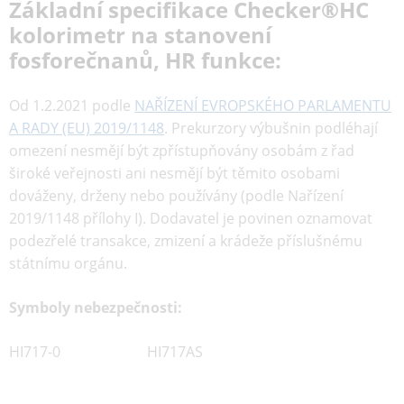
Základní specifikace Checker®HC
kolorimetr na stanovení
fosforečnanů, HR funkce:
Od 1.2.2021 podle
NAŘÍZENÍ EVROPSKÉHO PARLAMENTU
A RADY (EU) 2019/1148
. Prekurzory výbušnin podléhají
omezení nesmějí být zpřístupňovány osobám z řad
široké veřejnosti ani nesmějí být těmito osobami
dováženy, drženy nebo používány (podle Nařízení
2019/1148 přílohy I). Dodavatel je povinen oznamovat
podezřelé transakce, zmizení a krádeže příslušnému
státnímu orgánu.
Symboly nebezpečnosti:
HI717-0 HI717AS