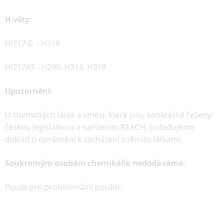
H-věty:
HI717-0 - H318
HI717AS -
H290, H314, H318
Upozornění:
U chemických látek a směsí, které jsou konkrétně řešeny
českou legislativou a nařízením REACH, požadujeme
doklad o oprávnění k zacházení s těmito látkami.
Soukromým osobám chemikálie nedodáváme.
Pouze pro profesionální použití.