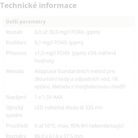
Technické informace
Další parametry
Rozsah
0,0 až 30,0 mg/l PO43- (ppm)
Rozlišení
0,1 mg/l PO43- (ppm)
Přesnost
±1,0 mg/l PO43- (ppm) ±5% měřené
hodnoty
Metoda
Adaptace Standardních metod pro
zkoumání vody a odpadních vod, 18.
vydání, Metoda s molybdenovou modří
Napájení
1 x 1,5V AAA
Optický
LED světelná dioda @ 525 nm
systém
Prostředí
0 až 50°C, max. 95% RH nekondenzující
Rozměry
86,0 x 61,0 x 37,5 mm