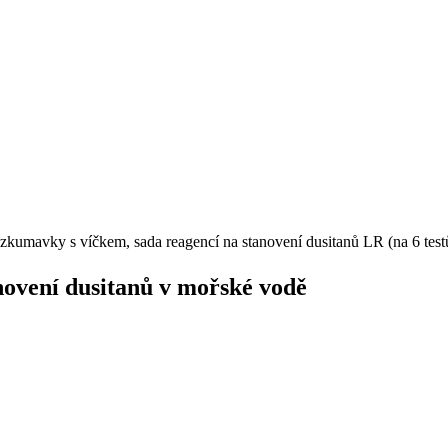
 zkumavky s víčkem, sada reagencí na stanovení dusitanů LR (na 6 tes
ovení dusitanů v mořské vodě