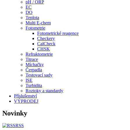
pH / ORP
EC
DO
Teplota
Multi E-chem
Fotometrie
Fotometrické reagence
Checkery
CalCheck
CHSK
Refraktometrie
Titrace
Míchačky
Čerpadla
Testovací sady
ISE
Turbidita
Roztoky a standardy
Příslušenství
VÝPRODEJ
Novinky
RSS