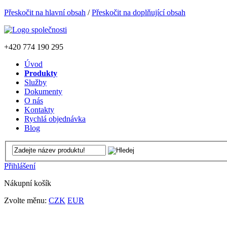
Přeskočit na hlavní obsah
/
Přeskočit na doplňující obsah
+420
774 190 295
Úvod
Produkty
Služby
Dokumenty
O nás
Kontakty
Rychlá objednávka
Blog
Přihlášení
Nákupní košík
Zvolte měnu:
CZK
EUR