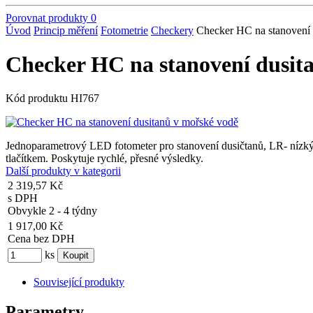
Porovnat produkty
0
Úvod
Princip měření
Fotometrie
Checkery
Checker HC na stanovení 
Checker HC na stanovení dusit
Kód produktu
HI767
Jednoparametrový LED fotometer pro stanovení dusičtanů, LR- nízký ro
tlačítkem. Poskytuje rychlé, přesné výsledky.
Další produkty v kategorii
2 319,57 Kč
s DPH
Obvykle 2 - 4 týdny
1 917,00 Kč
Cena bez DPH
ks
Související produkty
Parametry