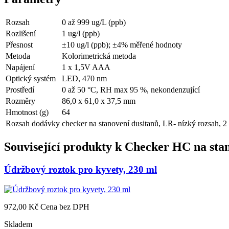
Rozsah
0 až 999 ug/L (ppb)
Rozlišení
1 ug/l (ppb)
Přesnost
±10 ug/l (ppb); ±4% měřené hodnoty
Metoda
Kolorimetrická metoda
Napájení
1 x 1,5V AAA
Optický systém
LED, 470 nm
Prostředí
0 až 50 °C, RH max 95 %, nekondenzující
Rozměry
86,0 x 61,0 x 37,5 mm
Hmotnost (g)
64
Rozsah dodávky
checker na stanovení dusitanů, LR- nízký rozsah, 2
Související produkty k
Checker HC na stan
Údržbový roztok pro kyvety, 230 ml
972,00 Kč
Cena bez DPH
Skladem