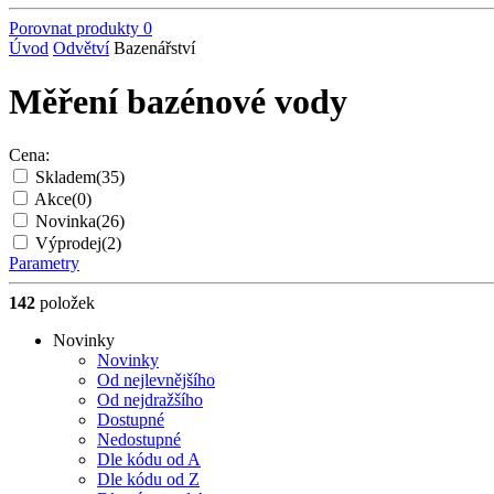
Porovnat produkty
0
Úvod
Odvětví
Bazenářství
Měření bazénové vody
Cena:
Skladem
(35)
Akce
(0)
Novinka
(26)
Výprodej
(2)
Parametry
142
položek
Novinky
Novinky
Od nejlevnějšího
Od nejdražšího
Dostupné
Nedostupné
Dle kódu od A
Dle kódu od Z