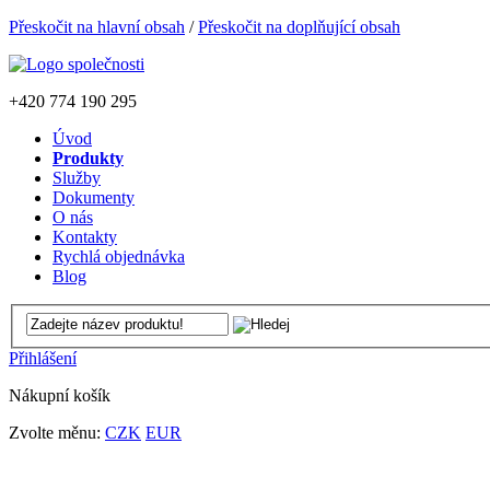
Přeskočit na hlavní obsah
/
Přeskočit na doplňující obsah
+420
774 190 295
Úvod
Produkty
Služby
Dokumenty
O nás
Kontakty
Rychlá objednávka
Blog
Přihlášení
Nákupní košík
Zvolte měnu:
CZK
EUR