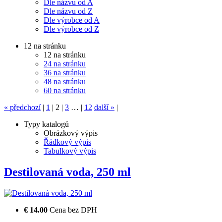
Dle názvu od A
Dle názvu od Z
Dle výrobce od A
Dle výrobce od Z
12 na stránku
12 na stránku
24 na stránku
36 na stránku
48 na stránku
60 na stránku
«
předchozí
|
1
|
2
|
3
…
|
12
další
»
|
Typy katalogů
Obrázkový výpis
Řádkový výpis
Tabulkový výpis
Destilovaná voda, 250 ml
€ 14.00
Cena bez DPH