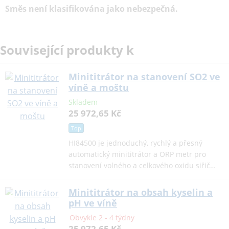
Směs není klasifikována jako nebezpečná.
Související produkty k
Minititrátor na stanovení SO2 ve
víně a moštu
Skladem
25 972,65 Kč
Top
HI84500 je jednoduchý, rychlý a přesný
automatický minititrátor a ORP metr pro
stanovení volného a celkového oxidu siřič…
Minititrátor na obsah kyselin a
pH ve víně
Obvykle 2 - 4 týdny
25 972,65 Kč