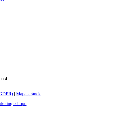
ha 4
 (GDPR)
|
Mapa stránek
keting eshopu