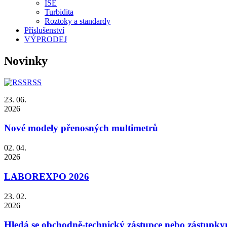
ISE
Turbidita
Roztoky a standardy
Příslušenství
VÝPRODEJ
Novinky
RSS
23. 06.
2026
Nové modely přenosných multimetrů
02. 04.
2026
LABOREXPO 2026
23. 02.
2026
Hledá se obchodně-technický zástupce nebo zástupky