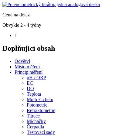
Cena na dotaz
Obvykle 2 - 4 týdny
1
Doplňující obsah
Odvětví
Místo měření
Princip měření
pH / ORP
EC
DO
Teplota
Multi E-chem
Fotometrie
Refraktometrie
Titrace
Míchačky
Čerpadla
Testovací sady