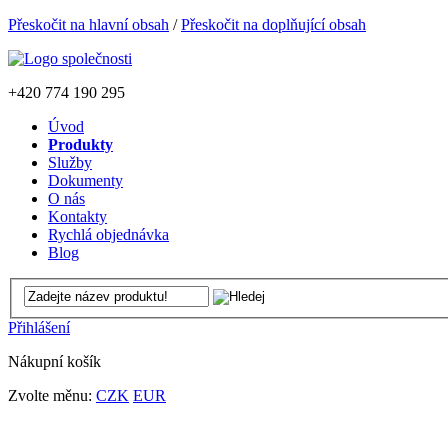
Přeskočit na hlavní obsah
/
Přeskočit na doplňující obsah
+420
774 190 295
Úvod
Produkty
Služby
Dokumenty
O nás
Kontakty
Rychlá objednávka
Blog
Přihlášení
Nákupní košík
Zvolte měnu:
CZK
EUR