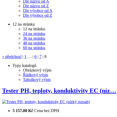
Dle názvu od A
Dle názvu od Z
Dle výrobce od A
Dle výrobce od Z
12 na stránku
12 na stránku
24 na stránku
36 na stránku
48 na stránku
60 na stránku
«
předchozí
|
1
…
|
6
|
7
|
8
Typy katalogů
Obrázkový výpis
Řádkový výpis
Tabulkový výpis
Tester PH, teploty, konduktivity EC (níz…
5 157,00 Kč
Cena bez DPH