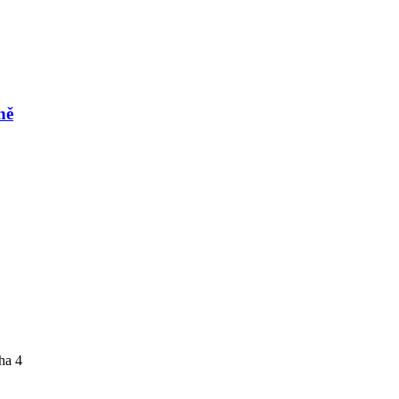
ně
ha 4