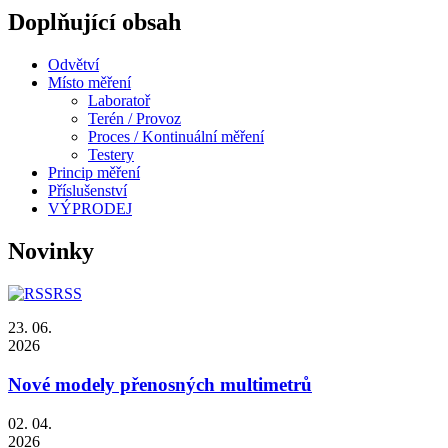
Doplňující obsah
Odvětví
Místo měření
Laboratoř
Terén / Provoz
Proces / Kontinuální měření
Testery
Princip měření
Příslušenství
VÝPRODEJ
Novinky
RSS
23. 06.
2026
Nové modely přenosných multimetrů
02. 04.
2026