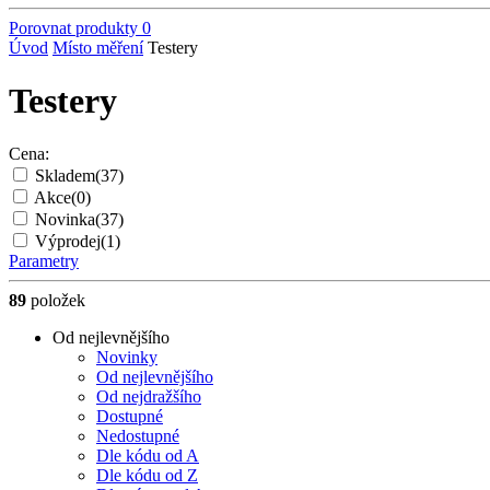
Porovnat produkty
0
Úvod
Místo měření
Testery
Testery
Cena:
Skladem
(37)
Akce
(0)
Novinka
(37)
Výprodej
(1)
Parametry
89
položek
Od nejlevnějšího
Novinky
Od nejlevnějšího
Od nejdražšího
Dostupné
Nedostupné
Dle kódu od A
Dle kódu od Z