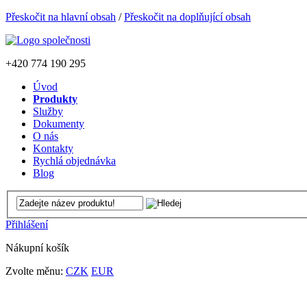
Přeskočit na hlavní obsah
/
Přeskočit na doplňující obsah
+420
774 190 295
Úvod
Produkty
Služby
Dokumenty
O nás
Kontakty
Rychlá objednávka
Blog
Přihlášení
Nákupní košík
Zvolte měnu:
CZK
EUR