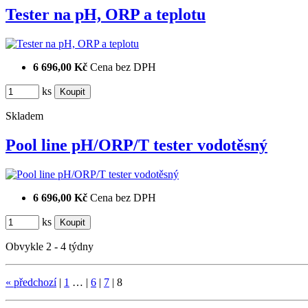
Tester na pH, ORP a teplotu
6 696,00 Kč
Cena bez DPH
ks
Skladem
Pool line pH/ORP/T tester vodotěsný
6 696,00 Kč
Cena bez DPH
ks
Obvykle 2 - 4 týdny
«
předchozí
|
1
…
|
6
|
7
|
8