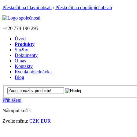
Přeskočit na hlavní obsah
/
Přeskočit na doplňující obsah
+420
774 190 295
Úvod
Produkty
Služby
Dokumenty
O nás
Kontakty
Rychlá objednávka
Blog
Přihlášení
Nákupní košík
Zvolte měnu:
CZK
EUR