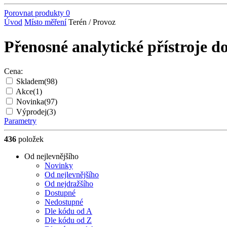
Porovnat produkty
0
Úvod
Místo měření
Terén / Provoz
Přenosné analytické přístroje d
Cena:
Skladem
(98)
Akce
(1)
Novinka
(97)
Výprodej
(3)
Parametry
436
položek
Od nejlevnějšího
Novinky
Od nejlevnějšího
Od nejdražšího
Dostupné
Nedostupné
Dle kódu od A
Dle kódu od Z