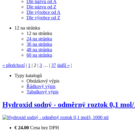
Dle názvu od A
Dle názvu od Z
Dle výrobce od A
Dle výrobce od Z
12 na stránku
12 na stránku
24 na stránku
36 na stránku
48 na stránku
60 na stránku
«
předchozí
|
1
|
2
|
3
…
|
37
další
»
|
Typy katalogů
Obrázkový výpis
Řádkový výpis
Tabulkový výpis
Hydroxid sodný - odměrný roztok 0,1 mol
€ 24.00
Cena bez DPH