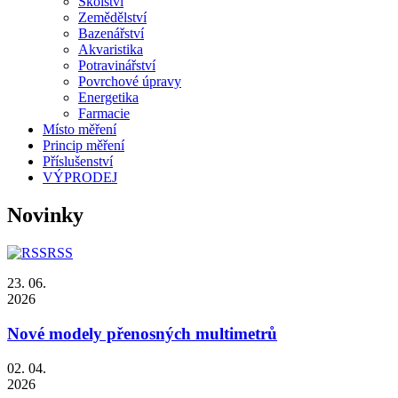
Školství
Zemědělství
Bazenářství
Akvaristika
Potravinářství
Povrchové úpravy
Energetika
Farmacie
Místo měření
Princip měření
Příslušenství
VÝPRODEJ
Novinky
RSS
23. 06.
2026
Nové modely přenosných multimetrů
02. 04.
2026