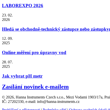
LABOREXPO 2026
23. 02.
2026
Hledá se obchodně-technický zástupce nebo zástupky
12. 09.
2025
Online měření pro úpravny vod
28. 07.
2025
Jak vybrat pH metr
Zasílání novinek e-mailem
© 2026, Hanna Instruments Czech s.r.o., Mezi Vodami 1903/17a, Pra
IČ: 27202330, e-mail: info@hanna-instruments.cz
Prohlášení o přístupnosti
|
Podmínky užití
|
Ochrana osobních údajů