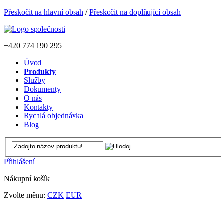
Přeskočit na hlavní obsah
/
Přeskočit na doplňující obsah
+420
774 190 295
Úvod
Produkty
Služby
Dokumenty
O nás
Kontakty
Rychlá objednávka
Blog
Přihlášení
Nákupní košík
Zvolte měnu:
CZK
EUR