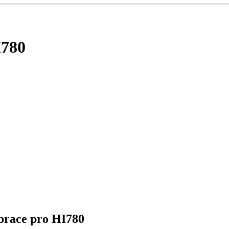
I780
ibrace pro HI780