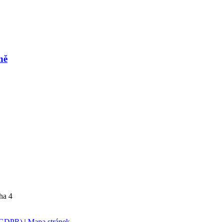
ně
ha 4
 (GDPR)
|
Mapa stránek