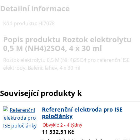
Detailní informace
Kód produktu
:
HI7078
Popis produktu Roztok elektrolytu
0,5 M (NH4)2SO4, 4 x 30 ml
Roztok elektrolytu 0,5 M (NH4)2SO4 pro referenční ISE
elektrody. Balení: lahev, 4 x 30 ml
Související produkty k
Referenční elektroda pro ISE
poločlánky
Obvykle 2 - 4 týdny
11 532,51 Kč