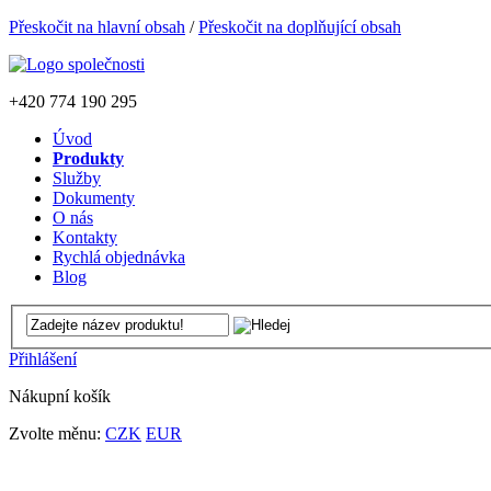
Přeskočit na hlavní obsah
/
Přeskočit na doplňující obsah
+420
774 190 295
Úvod
Produkty
Služby
Dokumenty
O nás
Kontakty
Rychlá objednávka
Blog
Přihlášení
Nákupní košík
Zvolte měnu:
CZK
EUR