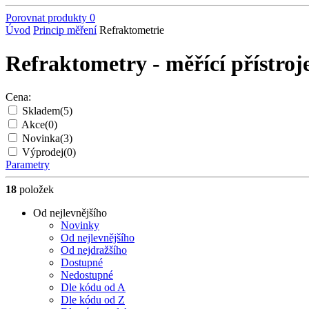
Porovnat produkty
0
Úvod
Princip měření
Refraktometrie
Refraktometry - měřící přístroj
Cena:
Skladem
(5)
Akce
(0)
Novinka
(3)
Výprodej
(0)
Parametry
18
položek
Od nejlevnějšího
Novinky
Od nejlevnějšího
Od nejdražšího
Dostupné
Nedostupné
Dle kódu od A
Dle kódu od Z