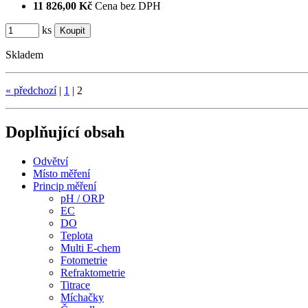
11 826,00 Kč
Cena bez DPH
ks
Skladem
«
předchozí
|
1
|
2
Doplňující obsah
Odvětví
Místo měření
Princip měření
pH / ORP
EC
DO
Teplota
Multi E-chem
Fotometrie
Refraktometrie
Titrace
Míchačky