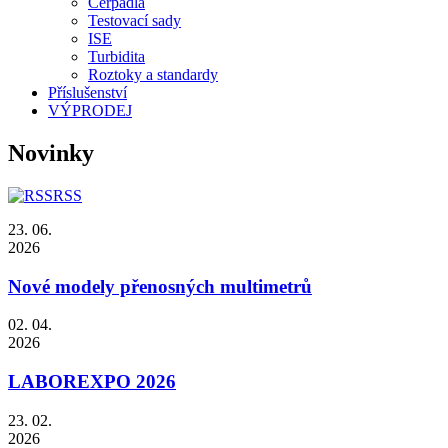
Čerpadla
Testovací sady
ISE
Turbidita
Roztoky a standardy
Příslušenství
VÝPRODEJ
Novinky
RSS
23. 06.
2026
Nové modely přenosných multimetrů
02. 04.
2026
LABOREXPO 2026
23. 02.
2026