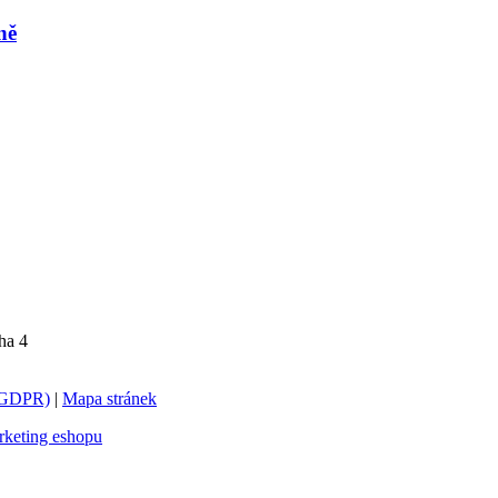
ně
ha 4
 (GDPR)
|
Mapa stránek
keting eshopu