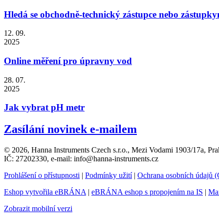
Hledá se obchodně-technický zástupce nebo zástupky
12. 09.
2025
Online měření pro úpravny vod
28. 07.
2025
Jak vybrat pH metr
Zasílání novinek e-mailem
© 2026, Hanna Instruments Czech s.r.o., Mezi Vodami 1903/17a, Pra
IČ: 27202330, e-mail: info@hanna-instruments.cz
Prohlášení o přístupnosti
|
Podmínky užití
|
Ochrana osobních údajů
Eshop vytvořila eBRÁNA
|
eBRÁNA eshop s propojením na IS
|
Mar
Zobrazit mobilní verzi